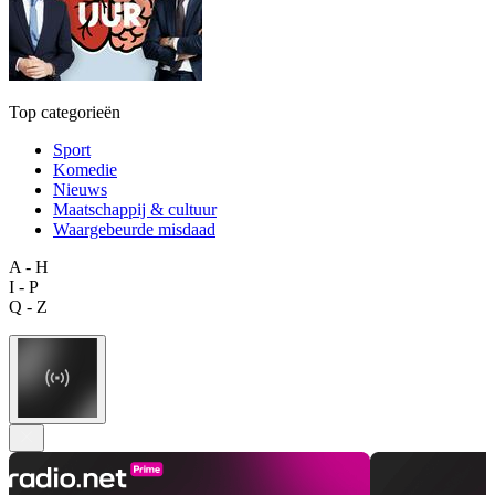
Top categorieën
Sport
Komedie
Nieuws
Maatschappij & cultuur
Waargebeurde misdaad
A - H
I - P
Q - Z