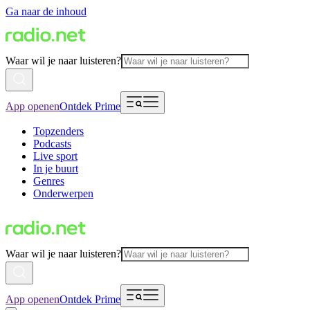
Ga naar de inhoud
Waar wil je naar luisteren?
App openen
Ontdek Prime
Topzenders
Podcasts
Live sport
In je buurt
Genres
Onderwerpen
Waar wil je naar luisteren?
App openen
Ontdek Prime