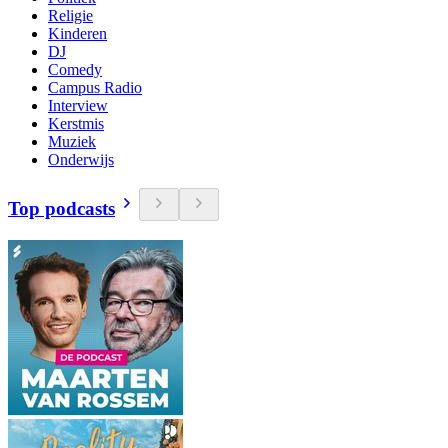
Religie
Kinderen
DJ
Comedy
Campus Radio
Interview
Kerstmis
Muziek
Onderwijs
Top podcasts