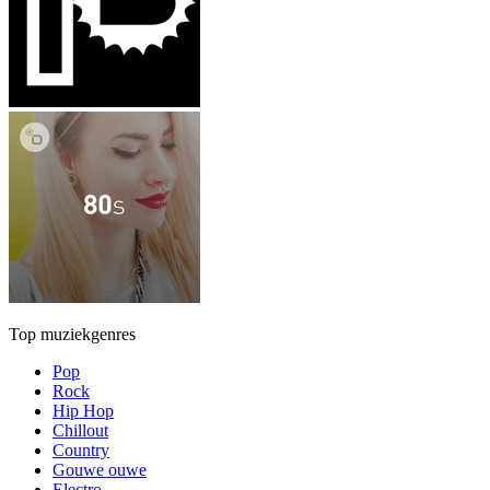
Top muziekgenres
Pop
Rock
Hip Hop
Chillout
Country
Gouwe ouwe
Electro