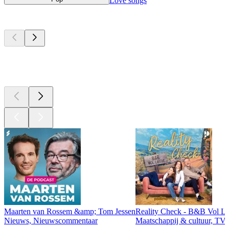
Love songs
Top
podcasts
Top
podcasts
Top
podcasts
Maarten van Rossem &amp; Tom Jessen
Reality Check - B&B Vol Li
Nieuws, Nieuwscommentaar
Maatschappij & cultuur, TV 