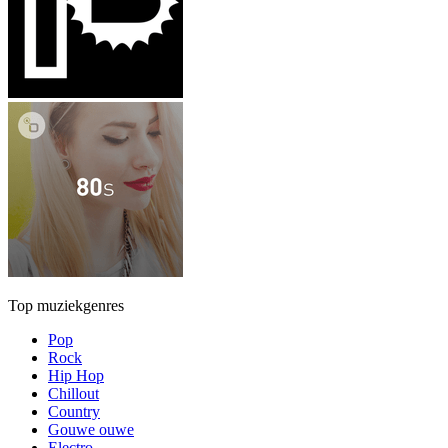
Top muziekgenres
Pop
Rock
Hip Hop
Chillout
Country
Gouwe ouwe
Electro