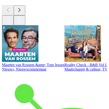
Maarten van Rossem &amp; Tom Jessen
Reality Check - B&B Vol Li
Nieuws, Nieuwscommentaar
Maatschappij & cultuur, TV 