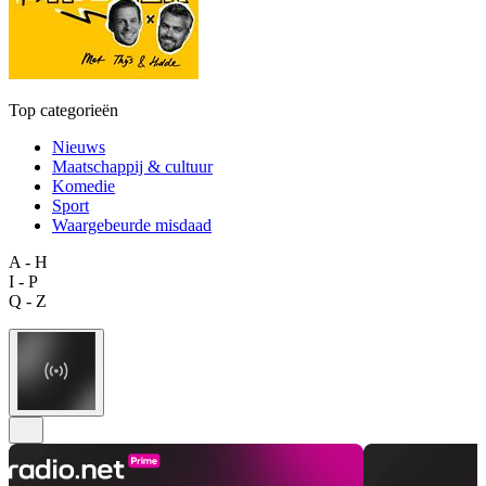
Top categorieën
Nieuws
Maatschappij & cultuur
Komedie
Sport
Waargebeurde misdaad
A - H
I - P
Q - Z