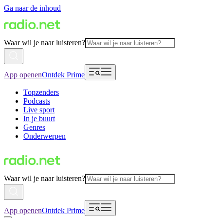
Ga naar de inhoud
Waar wil je naar luisteren?
App openen
Ontdek Prime
Topzenders
Podcasts
Live sport
In je buurt
Genres
Onderwerpen
Waar wil je naar luisteren?
App openen
Ontdek Prime