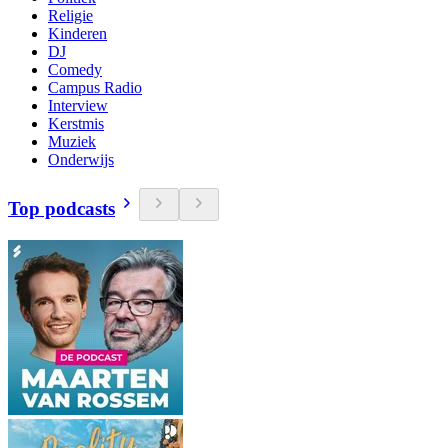
Religie
Kinderen
DJ
Comedy
Campus Radio
Interview
Kerstmis
Muziek
Onderwijs
Top podcasts