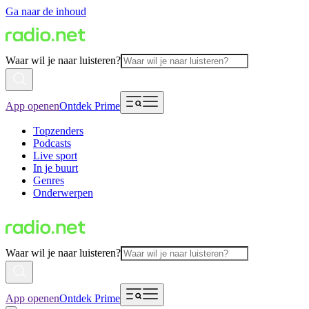
Ga naar de inhoud
Waar wil je naar luisteren?
App openen
Ontdek Prime
Topzenders
Podcasts
Live sport
In je buurt
Genres
Onderwerpen
Waar wil je naar luisteren?
App openen
Ontdek Prime