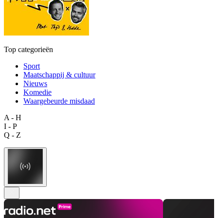
Top categorieën
Sport
Maatschappij & cultuur
Nieuws
Komedie
Waargebeurde misdaad
A - H
I - P
Q - Z