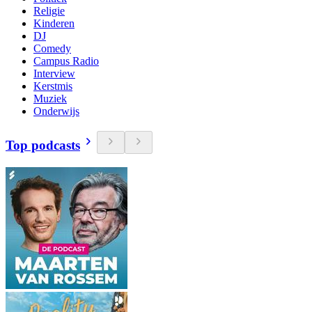
Religie
Kinderen
DJ
Comedy
Campus Radio
Interview
Kerstmis
Muziek
Onderwijs
Top podcasts