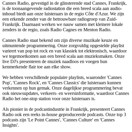
Cannes Radio, gevestigd in de glinsterende stad Cannes, Frankrijk,
is de toonaangevende radiostation die een breed scala aan audio-
inhoud biedt aan onze luisteraars in de regio Côte d'Azur. We zijn
een erkende zender van de betrouwbare radiogroep van Zuid-
Frankrijk. Daarnaast werken we nauw samen met kleinere lokale
zenders in de regio, zoals Radio Cagnes en Menton Radio.
Cannes Radio staat bekend om zijn diverse muzikale keuze en
uitmuntende programmering. Onze zorgvuldig opgestelde playlist
varieert van pop tot rock en van klassiek tot elektronisch, waardoor
we tegemoetkomen aan een breed scala aan muzieksmaken. Onze
live DJ's presenteren de muziek naadloos en voegen hun
kenmerkende flair toe aan elke show.
We hebben verschillende populaire playlists, waaronder 'Cannes
Pop', 'Cannes Rock', en 'Cannes Classics' die luisteraars kunnen
verkennen op hun gemak. Onze dagelijkse programmering bevat
ook nieuwsupdates, verkeers- en weersinformatie, waardoor Cannes
Radio het one-stop station voor onze luisteraars is.
Als pionier in de podcastindustrie in Frankrijk, presenteert Cannes
Radio ook een reeks in-house geproduceerde podcasts. Onze top 3
podcasts zijn 'Le Point Cannes', 'Cannes Culture' en 'Cannes
Insights'.