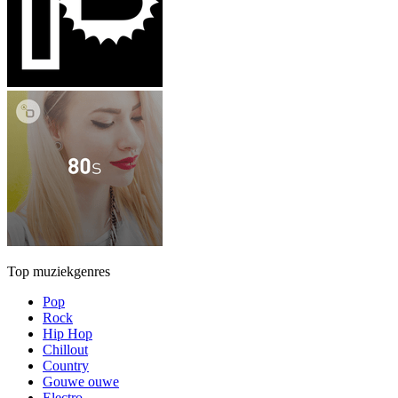
Top muziekgenres
Pop
Rock
Hip Hop
Chillout
Country
Gouwe ouwe
Electro