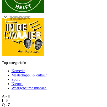
Top categorieën
Komedie
Maatschappij & cultuur
Sport
Nieuws
Waargebeurde misdaad
A - H
I - P
Q - Z