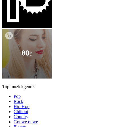
Top muziekgenres
Pop
Rock
Hip Hop
Chillout
Country
Gouwe ouwe
Electro