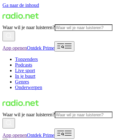
Ga naar de inhoud
Waar wil je naar luisteren?
App openen
Ontdek Prime
Topzenders
Podcasts
Live sport
In je buurt
Genres
Onderwerpen
Waar wil je naar luisteren?
App openen
Ontdek Prime