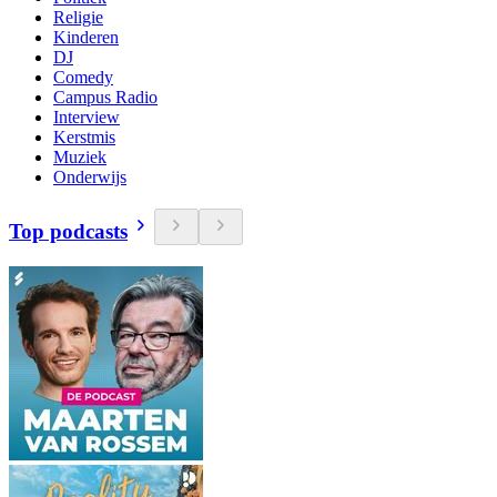
Religie
Kinderen
DJ
Comedy
Campus Radio
Interview
Kerstmis
Muziek
Onderwijs
Top podcasts