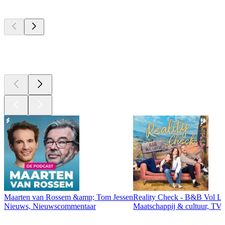
Top
podcasts
Top
podcasts
Maarten van Rossem &amp; Tom Jessen
Reality Check - B&B Vol Li
Nieuws, Nieuwscommentaar
Maatschappij & cultuur, TV 