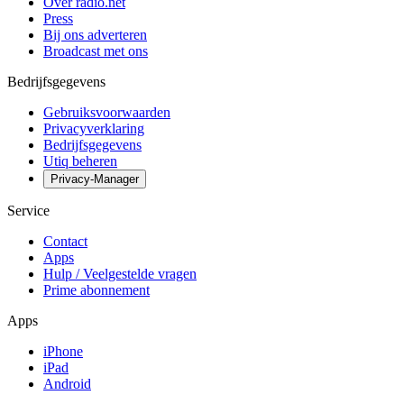
Over radio.net
Press
Bij ons adverteren
Broadcast met ons
Bedrijfsgegevens
Gebruiksvoorwaarden
Privacyverklaring
Bedrijfsgegevens
Utiq beheren
Privacy-Manager
Service
Contact
Apps
Hulp / Veelgestelde vragen
Prime abonnement
Apps
iPhone
iPad
Android