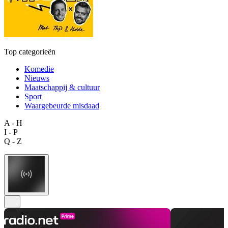
Top categorieën
Komedie
Nieuws
Maatschappij & cultuur
Sport
Waargebeurde misdaad
A - H
I - P
Q - Z