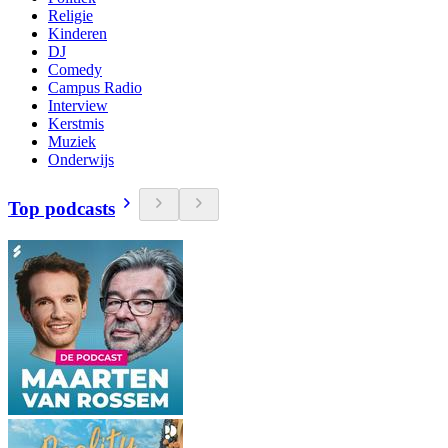
Religie
Kinderen
DJ
Comedy
Campus Radio
Interview
Kerstmis
Muziek
Onderwijs
Top podcasts