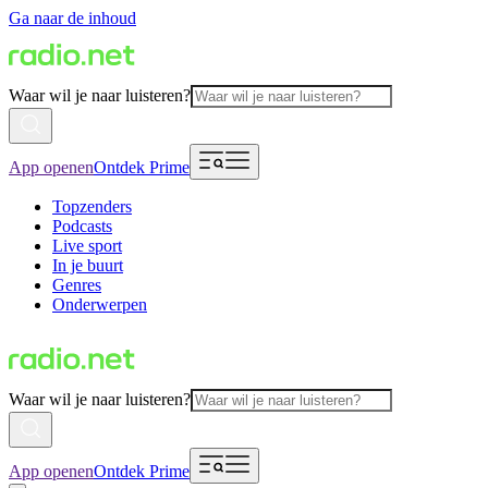
Ga naar de inhoud
Waar wil je naar luisteren?
App openen
Ontdek Prime
Topzenders
Podcasts
Live sport
In je buurt
Genres
Onderwerpen
Waar wil je naar luisteren?
App openen
Ontdek Prime