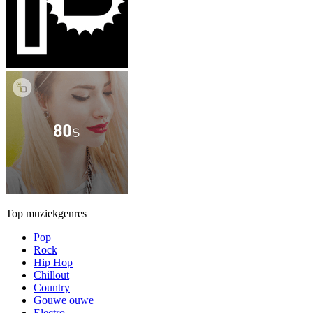
Top muziekgenres
Pop
Rock
Hip Hop
Chillout
Country
Gouwe ouwe
Electro