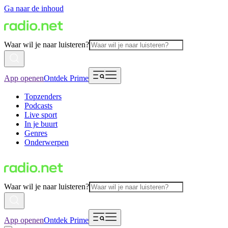
Ga naar de inhoud
Waar wil je naar luisteren?
App openen
Ontdek Prime
Topzenders
Podcasts
Live sport
In je buurt
Genres
Onderwerpen
Waar wil je naar luisteren?
App openen
Ontdek Prime