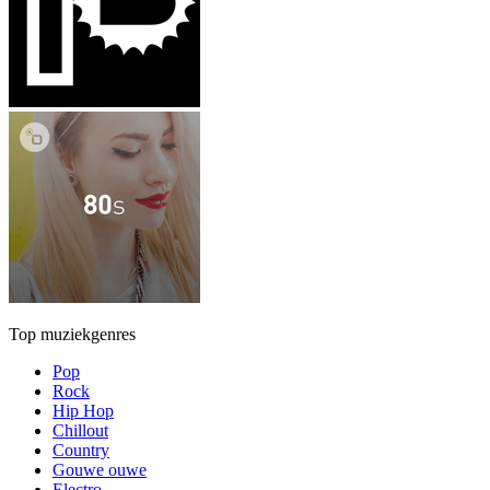
Top muziekgenres
Pop
Rock
Hip Hop
Chillout
Country
Gouwe ouwe
Electro