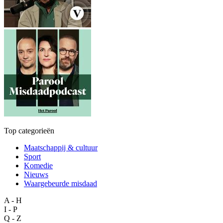
Top categorieën
Maatschappij & cultuur
Sport
Komedie
Nieuws
Waargebeurde misdaad
A - H
I - P
Q - Z