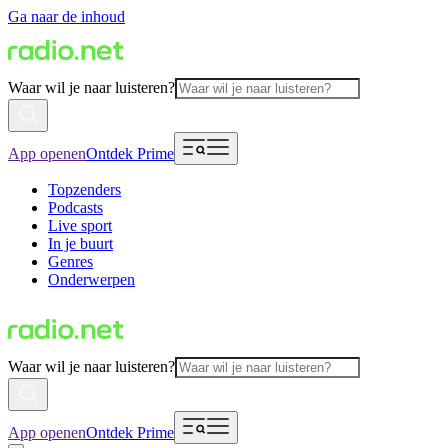
Ga naar de inhoud
Waar wil je naar luisteren?
App openen
Ontdek Prime
Topzenders
Podcasts
Live sport
In je buurt
Genres
Onderwerpen
Waar wil je naar luisteren?
App openen
Ontdek Prime