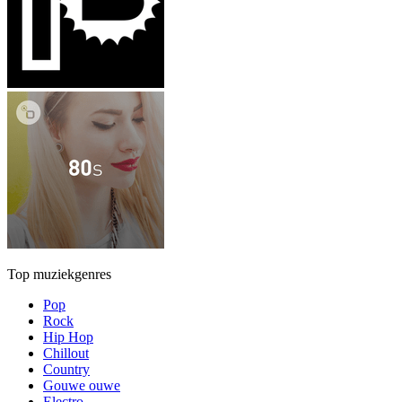
Top muziekgenres
Pop
Rock
Hip Hop
Chillout
Country
Gouwe ouwe
Electro