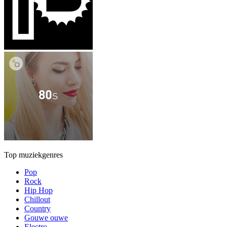
Top muziekgenres
Pop
Rock
Hip Hop
Chillout
Country
Gouwe ouwe
Electro