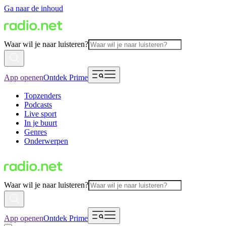
Ga naar de inhoud
Waar wil je naar luisteren?
App openen
Ontdek Prime
Topzenders
Podcasts
Live sport
In je buurt
Genres
Onderwerpen
Waar wil je naar luisteren?
App openen
Ontdek Prime