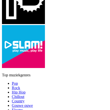
Top muziekgenres
Pop
Rock
Hip Hop
Chillout
Country
Gouwe ouwe
Electro