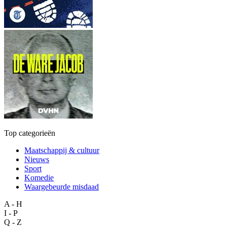
Top categorieën
Maatschappij & cultuur
Nieuws
Sport
Komedie
Waargebeurde misdaad
A - H
I - P
Q - Z