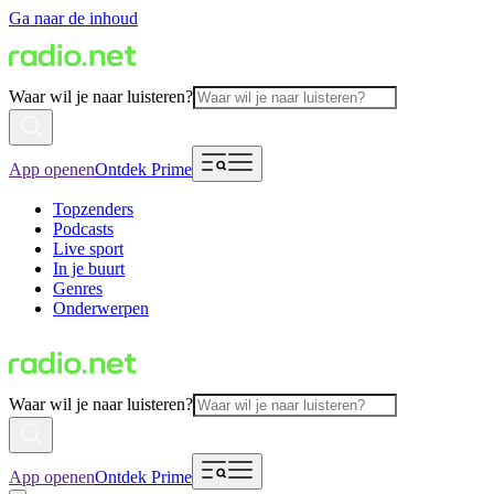
Ga naar de inhoud
Waar wil je naar luisteren?
App openen
Ontdek Prime
Topzenders
Podcasts
Live sport
In je buurt
Genres
Onderwerpen
Waar wil je naar luisteren?
App openen
Ontdek Prime