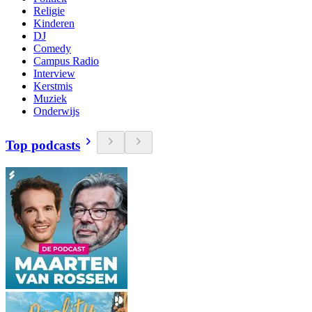
Religie
Kinderen
DJ
Comedy
Campus Radio
Interview
Kerstmis
Muziek
Onderwijs
Top podcasts