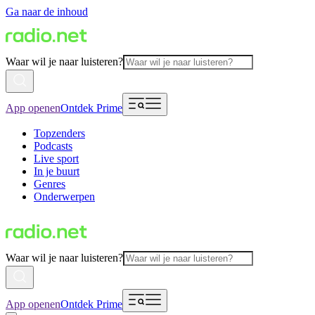
Ga naar de inhoud
Waar wil je naar luisteren?
App openen
Ontdek Prime
Topzenders
Podcasts
Live sport
In je buurt
Genres
Onderwerpen
Waar wil je naar luisteren?
App openen
Ontdek Prime