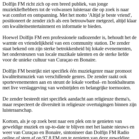
Dolfijn FM richt zich op een breed publiek, van jonge
muziekliefhebbers tot de volwassen luisteraar die op zoek is naar
wat comfort en ontspanning. Met het motto 'Altijd je beste vriend',
positioneert de zender zich als een betrouwbare metgezel, altijd klaar
om kwaliteitsentertainment en informatie te bieden.
Hoewel Dolfijn FM een professionele radiozender is, behoudt het de
warmte en vriendelijkheid van een community station. De zender
staat bekend om zijn sterke betrokkenheid bij lokale evenementen,
het ondersteunen van locale muzikale talenten en de sterke liefde
voor de unieke cultuur van Curaçao en Bonaire.
Dolfijn FM bestrijkt niet specifiek één muziekgenre maar promoot
kwaliteitsmuziek van verschillende genres. De zender raakt ook
sportevenementen aan en steunt de lokale voetbal- en honkbalteams
met live verslaggeving van wedstrijden en belangrijke toernooien.
De zender besteedt niet specifiek aandacht aan religieuze thema's,
maar respecteert de diversiteit in religieuze overtuigingen binnen zijn
luisteraarschap.
Kortom, als je op zoek bent naar een plek om te genieten van
geweldige muziek en up-to-date te blijven met het laatste nieuws en
weer van Curaçao en Bonaire, sintoniseer dan Dolfijn FM Radio
online of stem af op 97.8 FM om te genieten van deze geweldige