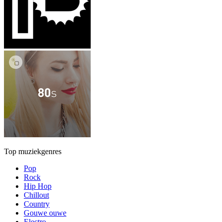
Top muziekgenres
Pop
Rock
Hip Hop
Chillout
Country
Gouwe ouwe
Electro