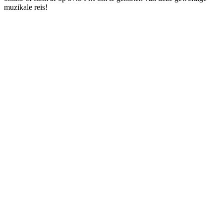
muzikale reis!
De website van het radiostation