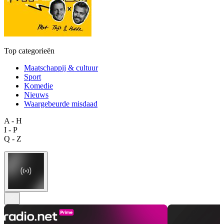
Top categorieën
Maatschappij & cultuur
Sport
Komedie
Nieuws
Waargebeurde misdaad
A - H
I - P
Q - Z