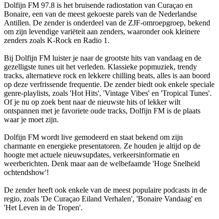
Dolfijn FM 97.8 is het bruisende radiostation van Curaçao en
Bonaire, een van de meest gekoeste parels van de Nederlandse
Antillen. De zender is onderdeel van de ZJF-omroepgroep, bekend
om zijn levendige variëteit aan zenders, waaronder ook kleinere
zenders zoals K-Rock en Radio 1.
Bij Dolfijn FM luister je naar de grootste hits van vandaag en de
gezelligste tunes uit het verleden. Klassieke popmuziek, trendy
tracks, alternatieve rock en lekkere chilling beats, alles is aan boord
op deze verfrissende frequentie. De zender biedt ook enkele speciale
genre-playlists, zoals 'Hot Hits', 'Vintage Vibes' en 'Tropical Tunes'.
Of je nu op zoek bent naar de nieuwste hits of lekker wilt
ontspannen met je favoriete oude tracks, Dolfijn FM is de plaats
waar je moet zijn.
Dolfijn FM wordt live gemodeerd en staat bekend om zijn
charmante en energieke presentatoren. Ze houden je altijd op de
hoogte met actuele nieuwsupdates, verkeersinformatie en
weerberichten. Denk maar aan de welbefaamde 'Hoge Snelheid
ochtendshow'!
De zender heeft ook enkele van de meest populaire podcasts in de
regio, zoals 'De Curaçao Eiland Verhalen', 'Bonaire Vandaag' en
'Het Leven in de Tropen'.