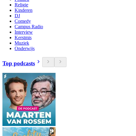
Religie
Kinderen
DJ
Comedy
Campus Radio
Interview
Kerstmis
Muziek
Onderwijs
Top podcasts