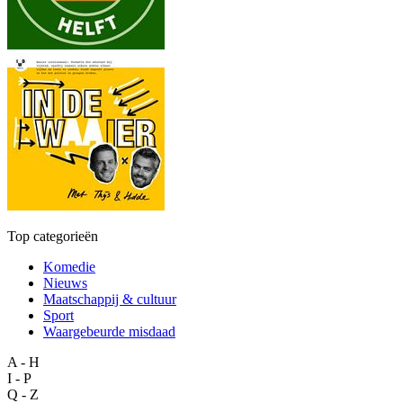
Top categorieën
Komedie
Nieuws
Maatschappij & cultuur
Sport
Waargebeurde misdaad
A - H
I - P
Q - Z