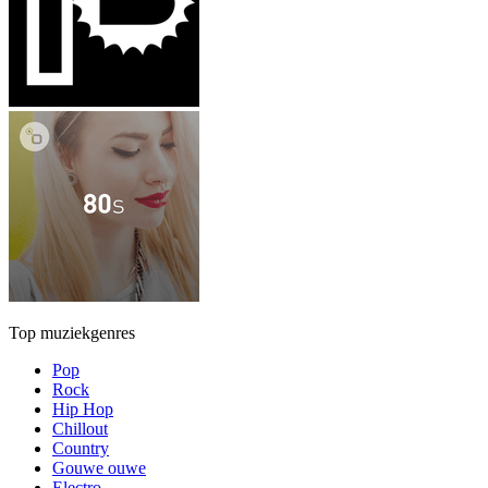
Top muziekgenres
Pop
Rock
Hip Hop
Chillout
Country
Gouwe ouwe
Electro