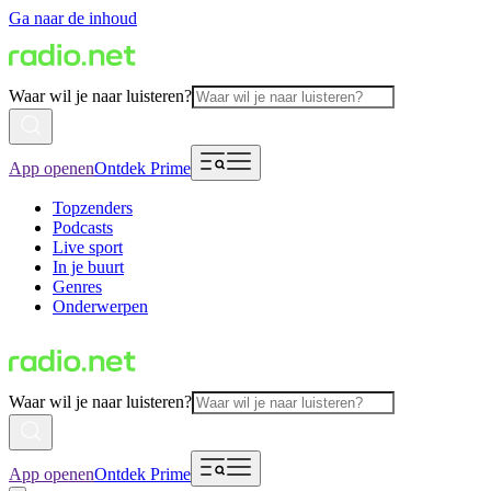
Ga naar de inhoud
Waar wil je naar luisteren?
App openen
Ontdek Prime
Topzenders
Podcasts
Live sport
In je buurt
Genres
Onderwerpen
Waar wil je naar luisteren?
App openen
Ontdek Prime