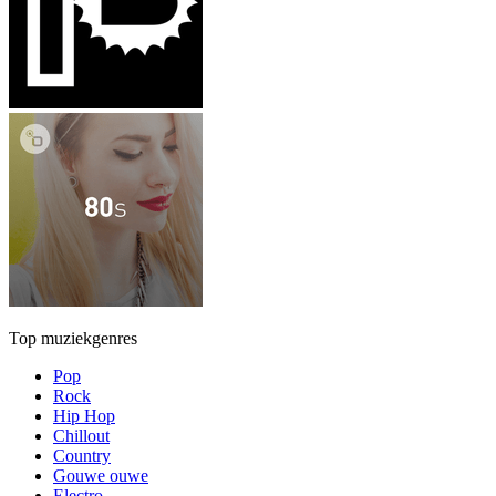
Top muziekgenres
Pop
Rock
Hip Hop
Chillout
Country
Gouwe ouwe
Electro