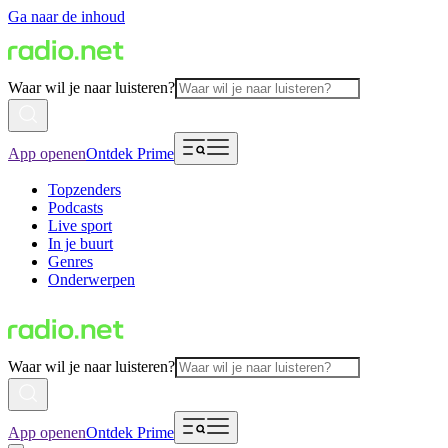
Ga naar de inhoud
Waar wil je naar luisteren?
App openen
Ontdek Prime
Topzenders
Podcasts
Live sport
In je buurt
Genres
Onderwerpen
Waar wil je naar luisteren?
App openen
Ontdek Prime