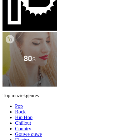
Top muziekgenres
Pop
Rock
Hip Hop
Chillout
Country
Gouwe ouwe
Electro