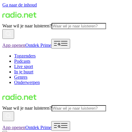
Ga naar de inhoud
Waar wil je naar luisteren?
App openen
Ontdek Prime
Topzenders
Podcasts
Live sport
In je buurt
Genres
Onderwerpen
Waar wil je naar luisteren?
App openen
Ontdek Prime