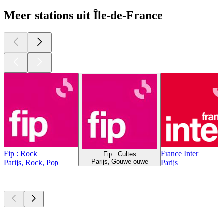
Meer stations uit Île-de-France
Fip : Rock
France Inter
Fip : Cultes
Parijs, Gouwe ouwe
Parijs, Rock, Pop
Parijs
Top
podcasts
Top
podcasts