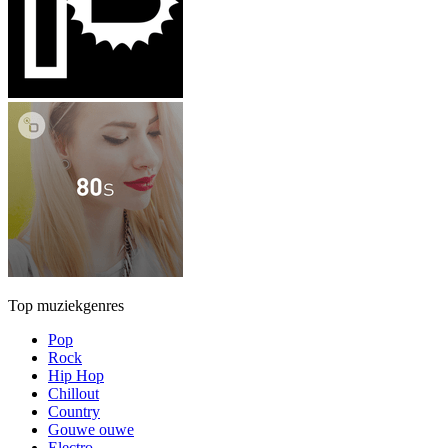
Top muziekgenres
Pop
Rock
Hip Hop
Chillout
Country
Gouwe ouwe
Electro