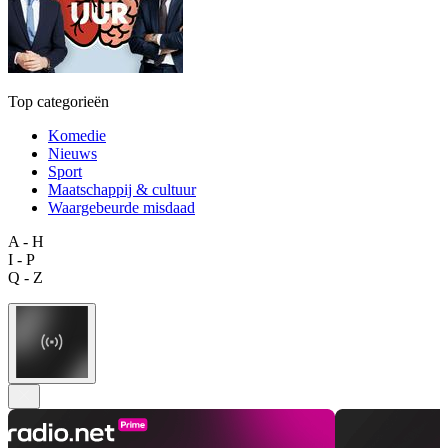
Top categorieën
Komedie
Nieuws
Sport
Maatschappij & cultuur
Waargebeurde misdaad
A - H
I - P
Q - Z