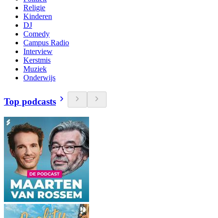
Religie
Kinderen
DJ
Comedy
Campus Radio
Interview
Kerstmis
Muziek
Onderwijs
Top podcasts