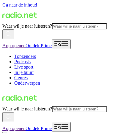
Ga naar de inhoud
Waar wil je naar luisteren?
App openen
Ontdek Prime
Topzenders
Podcasts
Live sport
In je buurt
Genres
Onderwerpen
Waar wil je naar luisteren?
App openen
Ontdek Prime