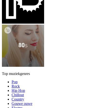
Top muziekgenres
Pop
Rock
Hip Hop
Chillout
Country
Gouwe ouwe
Electro