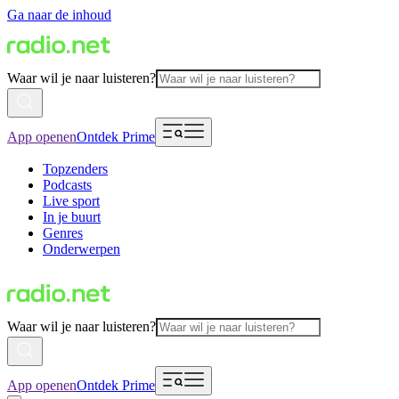
Ga naar de inhoud
Waar wil je naar luisteren?
App openen
Ontdek Prime
Topzenders
Podcasts
Live sport
In je buurt
Genres
Onderwerpen
Waar wil je naar luisteren?
App openen
Ontdek Prime