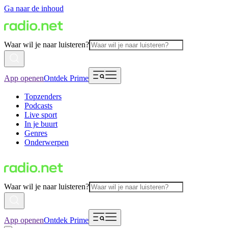
Ga naar de inhoud
Waar wil je naar luisteren?
App openen
Ontdek Prime
Topzenders
Podcasts
Live sport
In je buurt
Genres
Onderwerpen
Waar wil je naar luisteren?
App openen
Ontdek Prime