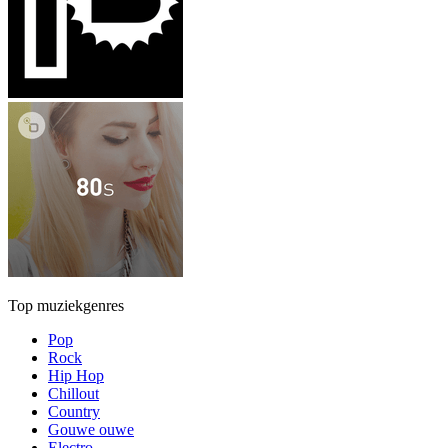
Top muziekgenres
Pop
Rock
Hip Hop
Chillout
Country
Gouwe ouwe
Electro