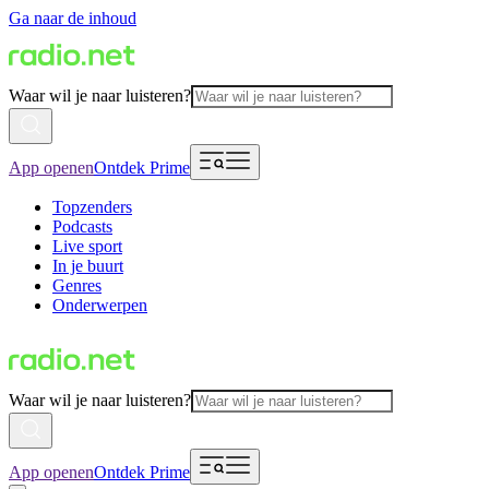
Ga naar de inhoud
Waar wil je naar luisteren?
App openen
Ontdek Prime
Topzenders
Podcasts
Live sport
In je buurt
Genres
Onderwerpen
Waar wil je naar luisteren?
App openen
Ontdek Prime