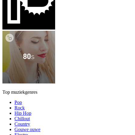
Top muziekgenres
Pop
Rock
Hip Hop
Chillout
Country
Gouwe ouwe
Electro