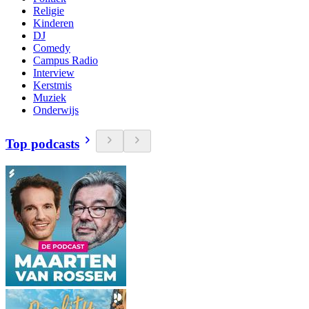
Religie
Kinderen
DJ
Comedy
Campus Radio
Interview
Kerstmis
Muziek
Onderwijs
Top podcasts