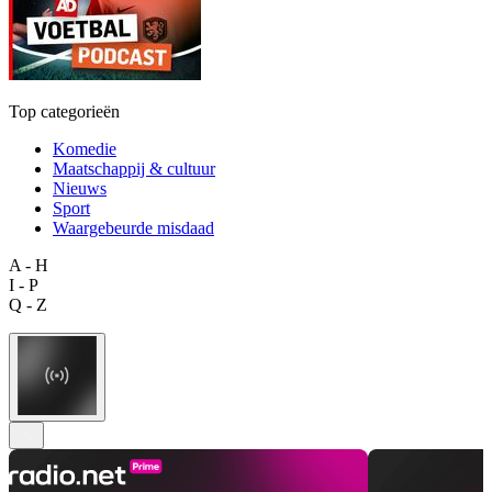
Top categorieën
Komedie
Maatschappij & cultuur
Nieuws
Sport
Waargebeurde misdaad
A - H
I - P
Q - Z