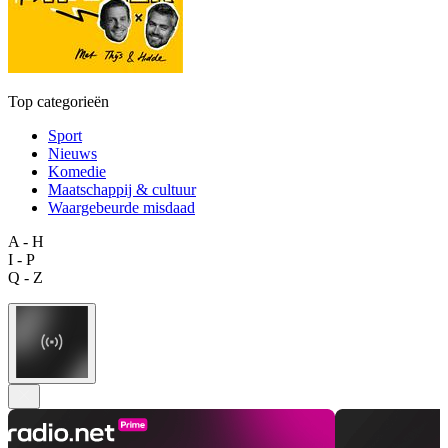
Top categorieën
Sport
Nieuws
Komedie
Maatschappij & cultuur
Waargebeurde misdaad
A - H
I - P
Q - Z