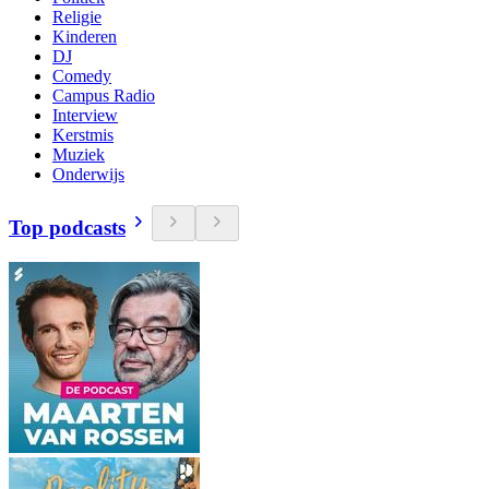
Religie
Kinderen
DJ
Comedy
Campus Radio
Interview
Kerstmis
Muziek
Onderwijs
Top podcasts