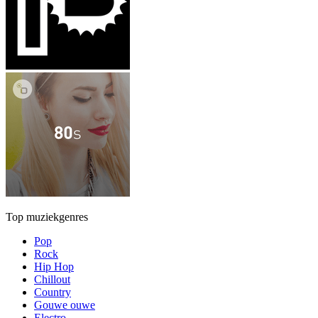
Top muziekgenres
Pop
Rock
Hip Hop
Chillout
Country
Gouwe ouwe
Electro