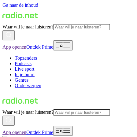
Ga naar de inhoud
Waar wil je naar luisteren?
App openen
Ontdek Prime
Topzenders
Podcasts
Live sport
In je buurt
Genres
Onderwerpen
Waar wil je naar luisteren?
App openen
Ontdek Prime