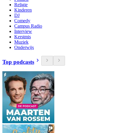
Religie
Kinderen
DJ
Comedy
Campus Radio
Interview
Kerstmis
Muziek
Onderwijs
Top podcasts