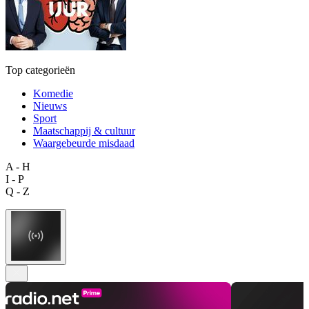
Top categorieën
Komedie
Nieuws
Sport
Maatschappij & cultuur
Waargebeurde misdaad
A - H
I - P
Q - Z