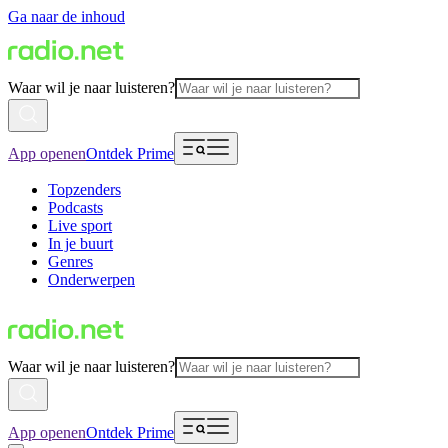
Ga naar de inhoud
Waar wil je naar luisteren?
App openen
Ontdek Prime
Topzenders
Podcasts
Live sport
In je buurt
Genres
Onderwerpen
Waar wil je naar luisteren?
App openen
Ontdek Prime