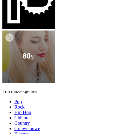
Top muziekgenres
Pop
Rock
Hip Hop
Chillout
Country
Gouwe ouwe
Electro