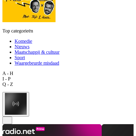
Top categorieën
Komedie
Nieuws
Maatschappij & cultuur
Sport
Waargebeurde misdaad
A - H
I - P
Q - Z