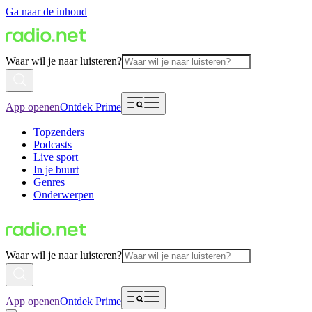
Ga naar de inhoud
Waar wil je naar luisteren?
App openen
Ontdek Prime
Topzenders
Podcasts
Live sport
In je buurt
Genres
Onderwerpen
Waar wil je naar luisteren?
App openen
Ontdek Prime