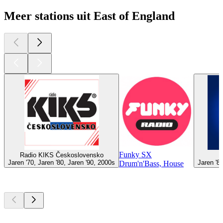
Meer stations uit East of England
Funky SX
Radio KIKS Československo
Jaren '70, Jaren '80, Jaren '90, 2000s
Jaren '8
Drum'n'Bass, House
Top
podcasts
Top
podcasts