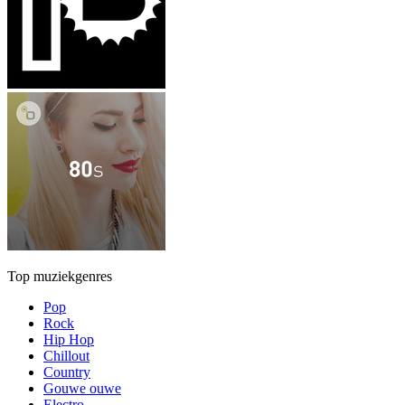
Top muziekgenres
Pop
Rock
Hip Hop
Chillout
Country
Gouwe ouwe
Electro