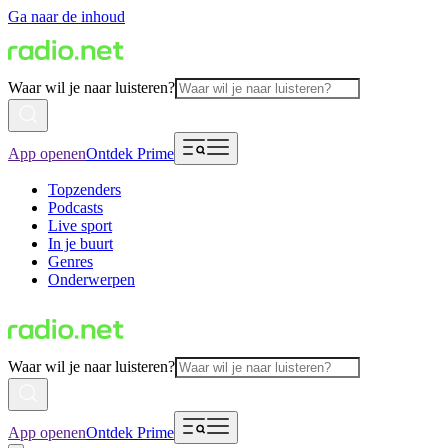
Ga naar de inhoud
Waar wil je naar luisteren?
App openen
Ontdek Prime
Topzenders
Podcasts
Live sport
In je buurt
Genres
Onderwerpen
Waar wil je naar luisteren?
App openen
Ontdek Prime