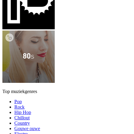
Top muziekgenres
Pop
Rock
Hip Hop
Chillout
Country
Gouwe ouwe
Electro