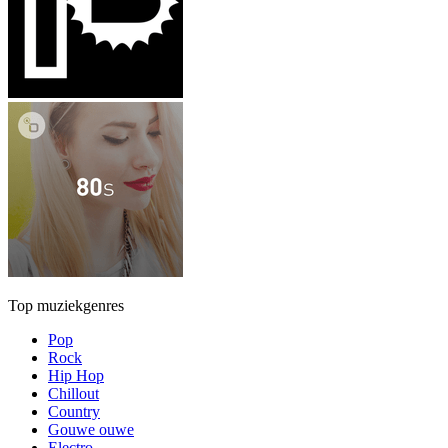
Top muziekgenres
Pop
Rock
Hip Hop
Chillout
Country
Gouwe ouwe
Electro