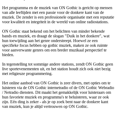
Het programma en de muziek van ON Gothic is gericht op mensen
van alle leeftijden met een passie voor de donkere kant van de
muziek. De zender is een professionele organisatie met een reputatie
voor kwaliteit en integriteit in de wereld van online radiostations.
ON Gothic staat bekend om het belichten van minder bekende
bands en muziek, en draagt de slogan "Duik in het donkere", wat
hun toewijding aan het genre onderstreept. Hoewel ze een
specifieke focus hebben op gothic muziek, maken ze ook ruimte
voor aanverwante genres om een breder muzikaal perspectief te
bieden.
In tegenstelling tot sommige andere stations, zendt ON Gothic geen
live sportevenementen uit, en het station houdt zich ook niet bezig
met religieuze programmering.
Het online aanbod van ON Gothic is zeer divers, met opties om te
luisteren via de ON Gothic internetradio of de ON Gothic Webradio
/ Netradio diensten. Dit maakt het gemakkelijk voor luisteraars om
hun favoriete muziek en programma's te beluisteren, waar ze ook
zijn. Eén ding is zeker - als je op zoek bent naar de donkere kant
van muziek, kun je altijd vertrouwen op ON Gothic.
De website van het radiostation