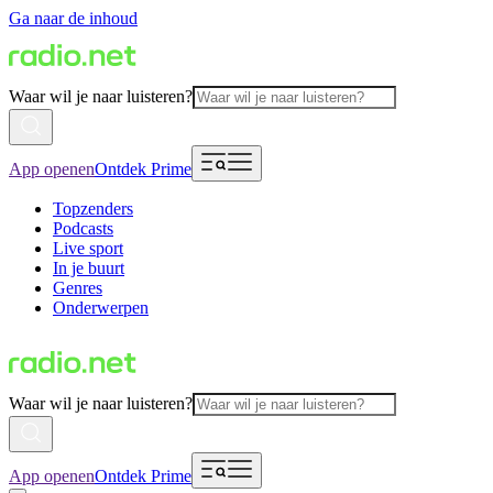
Ga naar de inhoud
Waar wil je naar luisteren?
App openen
Ontdek Prime
Topzenders
Podcasts
Live sport
In je buurt
Genres
Onderwerpen
Waar wil je naar luisteren?
App openen
Ontdek Prime