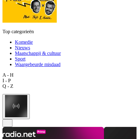
Top categorieën
Komedie
Nieuws
Maatschappij & cultuur
Sport
Waargebeurde misdaad
A - H
I - P
Q - Z