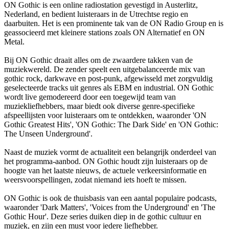
ON Gothic is een online radiostation gevestigd in Austerlitz,
Nederland, en bedient luisteraars in de Utrechtse regio en
daarbuiten. Het is een prominente tak van de ON Radio Group en is
geassocieerd met kleinere stations zoals ON Alternatief en ON
Metal.
Bij ON Gothic draait alles om de zwaardere takken van de
muziekwereld. De zender speelt een uitgebalanceerde mix van
gothic rock, darkwave en post-punk, afgewisseld met zorgvuldig
geselecteerde tracks uit genres als EBM en industrial. ON Gothic
wordt live gemodereerd door een toegewijd team van
muziekliefhebbers, maar biedt ook diverse genre-specifieke
afspeellijsten voor luisteraars om te ontdekken, waaronder 'ON
Gothic Greatest Hits', 'ON Gothic: The Dark Side' en 'ON Gothic:
The Unseen Underground'.
Naast de muziek vormt de actualiteit een belangrijk onderdeel van
het programma-aanbod. ON Gothic houdt zijn luisteraars op de
hoogte van het laatste nieuws, de actuele verkeersinformatie en
weersvoorspellingen, zodat niemand iets hoeft te missen.
ON Gothic is ook de thuisbasis van een aantal populaire podcasts,
waaronder 'Dark Matters', 'Voices from the Underground' en 'The
Gothic Hour'. Deze series duiken diep in de gothic cultuur en
muziek, en zijn een must voor iedere liefhebber.