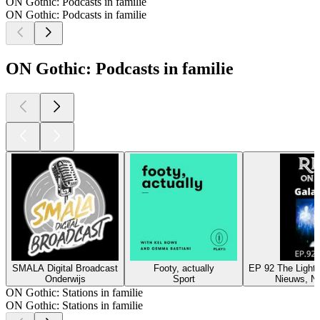
ON Gothic: Podcasts in familie
ON Gothic: Podcasts in familie
ON Gothic: Podcasts in familie
SMALA Digital Broadcast
Footy, actually
EP 92 The Light 
Onderwijs
Sport
Nieuws, N
ON Gothic: Stations in familie
ON Gothic: Stations in familie