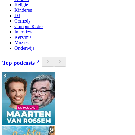
Religie
Kinderen
DJ
Comedy
Campus Radio
Interview
Kerstmis
Muziek
Onderwijs
Top podcasts