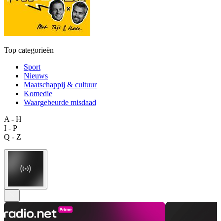
Top categorieën
Sport
Nieuws
Maatschappij & cultuur
Komedie
Waargebeurde misdaad
A - H
I - P
Q - Z