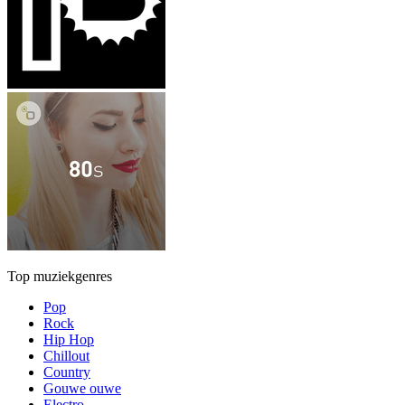
Top muziekgenres
Pop
Rock
Hip Hop
Chillout
Country
Gouwe ouwe
Electro