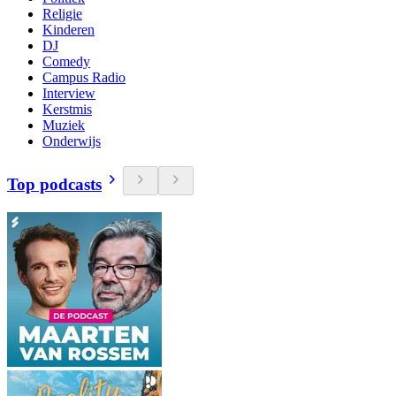
Religie
Kinderen
DJ
Comedy
Campus Radio
Interview
Kerstmis
Muziek
Onderwijs
Top podcasts