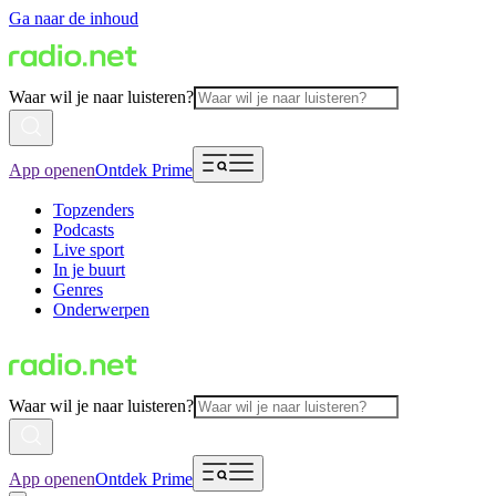
Ga naar de inhoud
Waar wil je naar luisteren?
App openen
Ontdek Prime
Topzenders
Podcasts
Live sport
In je buurt
Genres
Onderwerpen
Waar wil je naar luisteren?
App openen
Ontdek Prime