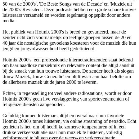
50 van de 2000's', 'De Beste Songs van de Decade' en 'Muziek uit
de 2000's Revisited'. Deze podcasts hebben een grote schare trouwe
luisteraars verzameld en worden regelmatig opgepikt door andere
media.
Het publiek van Hotmix 2000's is breed en gevarieerd, maar de
zender richt zich voornamelijk op leeftijdsgroepen tussen de 20 en
40 jaar die nostalgische gevoelens koesteren voor de muziek die hun
jeugd en jongvolwassenheid heeft gedefinieerd.
Hotmix 2000's, een professionele internetradiozender, staat bekend
om haar naadloze muziekmix en relevante content die altijd aansluit
bij de smaak van hun trouwe luisteraars. De zender heeft als slogan
'Jouw Muziek, Jouw Generatie' en blijft waar aan haar belofte om
de allerbeste muziek uit de jaren 2000 te leveren.
Echter, in tegenstelling tot veel andere radiostations, wordt er door
Hotmix 2000's geen live verslaggeving van sportevenementen of
religieuze diensten aangeboden.
Gelukkig kunnen luisteraars altijd en overal naar hun favoriete
Hotmix 2000's tunes luisteren, via online streaming of netradio. Echt
genieten is het, om bij heerlijke zomerse temperaturen of in een
drukke verkeerssituatie naar hun muziek te luisteren, volledig
geïnformeerd te blijven over de weers- en verkeerssituatie.