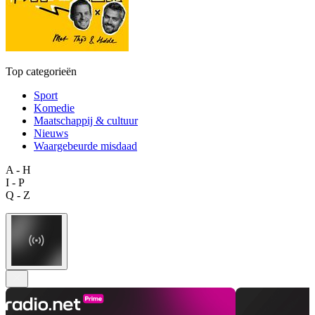
Top categorieën
Sport
Komedie
Maatschappij & cultuur
Nieuws
Waargebeurde misdaad
A - H
I - P
Q - Z