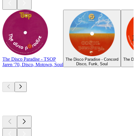
The Disco Paradise - TSOP
The Disco Paradise - Concord
The Di
Disco, Funk, Soul
D
Jaren '70, Disco, Motown, Soul
Top
podcasts
Top
podcasts
Top
podcasts