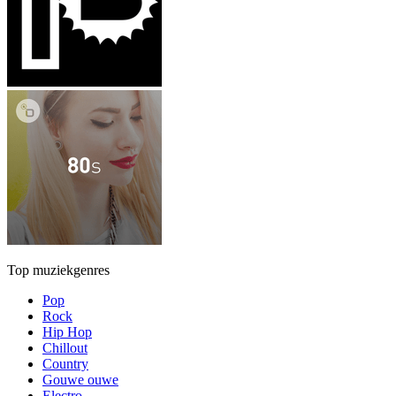
Top muziekgenres
Pop
Rock
Hip Hop
Chillout
Country
Gouwe ouwe
Electro