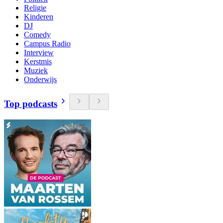
Religie
Kinderen
DJ
Comedy
Campus Radio
Interview
Kerstmis
Muziek
Onderwijs
Top podcasts