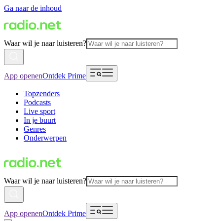
Ga naar de inhoud
Waar wil je naar luisteren?
App openen
Ontdek Prime
Topzenders
Podcasts
Live sport
In je buurt
Genres
Onderwerpen
Waar wil je naar luisteren?
App openen
Ontdek Prime