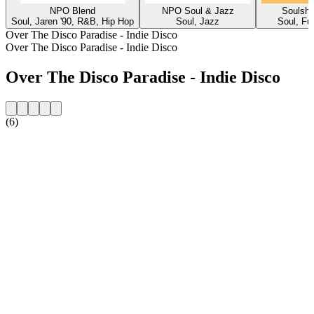
NPO Blend
NPO Soul & Jazz
Soulsho
Soul, Jaren '90, R&B, Hip Hop
Soul, Jazz
Soul, Fu
Over The Disco Paradise - Indie Disco
Over The Disco Paradise - Indie Disco
Over The Disco Paradise - Indie Disco
(6)
De website van het radiostation