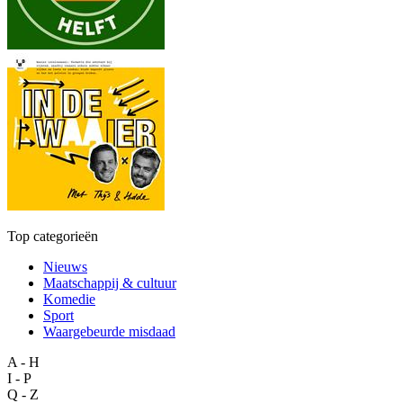
Top categorieën
Nieuws
Maatschappij & cultuur
Komedie
Sport
Waargebeurde misdaad
A - H
I - P
Q - Z