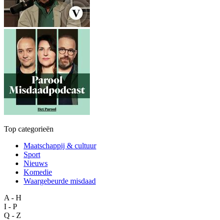
Top categorieën
Maatschappij & cultuur
Sport
Nieuws
Komedie
Waargebeurde misdaad
A - H
I - P
Q - Z