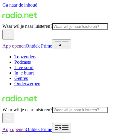
Ga naar de inhoud
Waar wil je naar luisteren?
App openen
Ontdek Prime
Topzenders
Podcasts
Live sport
In je buurt
Genres
Onderwerpen
Waar wil je naar luisteren?
App openen
Ontdek Prime