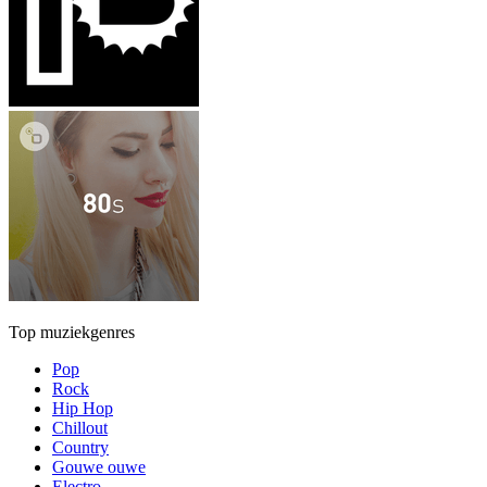
Top muziekgenres
Pop
Rock
Hip Hop
Chillout
Country
Gouwe ouwe
Electro