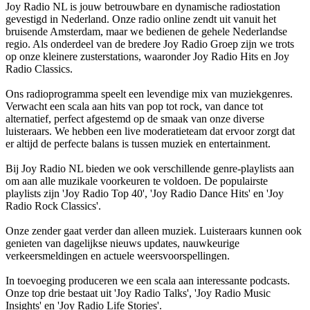
Joy Radio NL is jouw betrouwbare en dynamische radiostation
gevestigd in Nederland. Onze radio online zendt uit vanuit het
bruisende Amsterdam, maar we bedienen de gehele Nederlandse
regio. Als onderdeel van de bredere Joy Radio Groep zijn we trots
op onze kleinere zusterstations, waaronder Joy Radio Hits en Joy
Radio Classics.
Ons radioprogramma speelt een levendige mix van muziekgenres.
Verwacht een scala aan hits van pop tot rock, van dance tot
alternatief, perfect afgestemd op de smaak van onze diverse
luisteraars. We hebben een live moderatieteam dat ervoor zorgt dat
er altijd de perfecte balans is tussen muziek en entertainment.
Bij Joy Radio NL bieden we ook verschillende genre-playlists aan
om aan alle muzikale voorkeuren te voldoen. De populairste
playlists zijn 'Joy Radio Top 40', 'Joy Radio Dance Hits' en 'Joy
Radio Rock Classics'.
Onze zender gaat verder dan alleen muziek. Luisteraars kunnen ook
genieten van dagelijkse nieuws updates, nauwkeurige
verkeersmeldingen en actuele weersvoorspellingen.
In toevoeging produceren we een scala aan interessante podcasts.
Onze top drie bestaat uit 'Joy Radio Talks', 'Joy Radio Music
Insights' en 'Joy Radio Life Stories'.