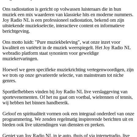
Ons radiostation is gericht op volwassen luisteraars die in hun
muziek een mix waarderen van klassieke hits en moderne nummers.
Joy Radio NL is een professioneel radiostation, bekend om zijn
uitstekende muziekselectie, interactieve content en informatieve
berichtgeving.
Ons motto luidt: "Pure muziekbeleving", wat onze inzet voor
kwaliteit en variëteit in de muziek weerspiegelt. Het Joy Radio NL
webradio platform staat synoniem voor geweldige
muziekervaringen.
Hoewel we geen specifieke muziekrichting vertegenwoordigen, zijn
we trots op onze gevarieerde selectie, van mainstream tot niche
genres.
Sportliefhebbers vinden bij Joy Radio NL live verslaggeving van
sportevenementen. Of het nu gaat om voetbal, wielrennen of tennis,
wij hebben het binnen handbereik.
Geloof en spiritualiteit vormen ook een integraal onderdeel van onze
programmering. We zenden regelmatig inspirerende berichten uit en
bieden ook live uitzendingen van diensten en preken.
Geniet van Joy Radio NL in je auto, thuis of via internetradio, live