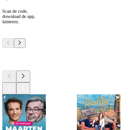
Scan de code,
download de app,
luisteren.
Top
podcasts
Top
podcasts
Top
podcasts