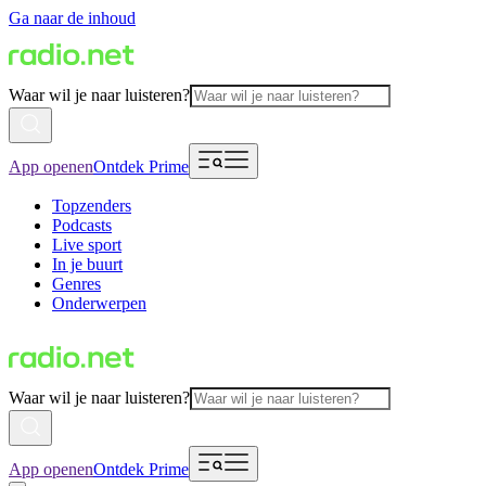
Ga naar de inhoud
Waar wil je naar luisteren?
App openen
Ontdek Prime
Topzenders
Podcasts
Live sport
In je buurt
Genres
Onderwerpen
Waar wil je naar luisteren?
App openen
Ontdek Prime