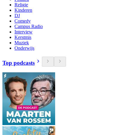
Religie
Kinderen
DJ
Comedy
Campus Radio
Interview
Kerstmis
Muziek
Onderwijs
Top podcasts