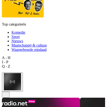
Top categorieën
Komedie
Sport
Nieuws
Maatschappij & cultuur
Waargebeurde misdaad
A - H
I - P
Q - Z