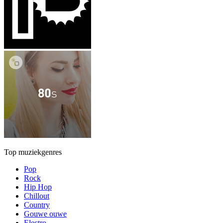
Top muziekgenres
Pop
Rock
Hip Hop
Chillout
Country
Gouwe ouwe
Electro