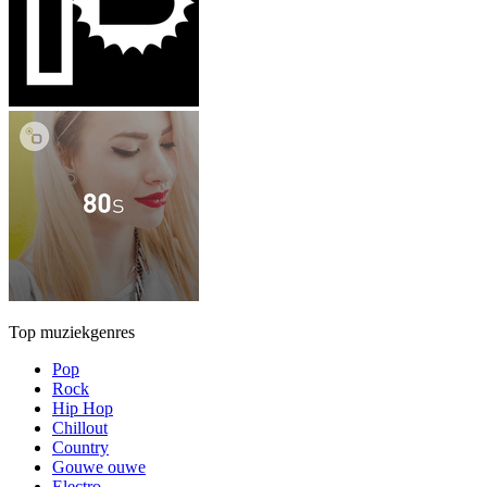
Top muziekgenres
Pop
Rock
Hip Hop
Chillout
Country
Gouwe ouwe
Electro