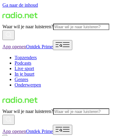
Ga naar de inhoud
Waar wil je naar luisteren?
App openen
Ontdek Prime
Topzenders
Podcasts
Live sport
In je buurt
Genres
Onderwerpen
Waar wil je naar luisteren?
App openen
Ontdek Prime