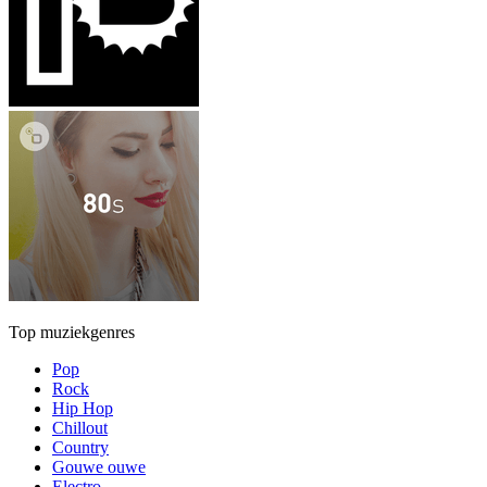
Top muziekgenres
Pop
Rock
Hip Hop
Chillout
Country
Gouwe ouwe
Electro