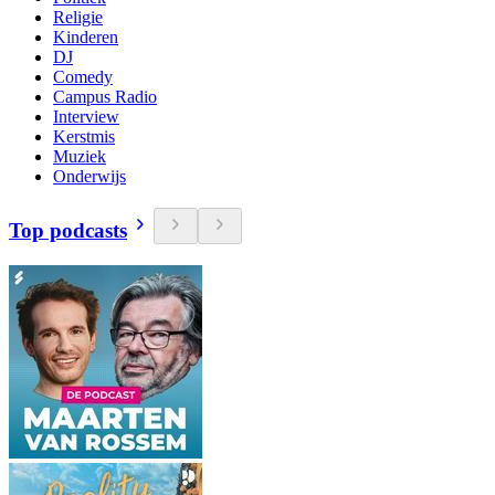
Religie
Kinderen
DJ
Comedy
Campus Radio
Interview
Kerstmis
Muziek
Onderwijs
Top podcasts