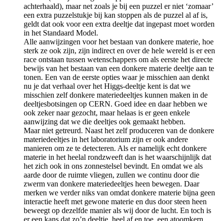
achterhaald), maar net zoals je bij een puzzel er niet ‘zomaar’
een extra puzzelstukje bij kan stoppen als de puzzel al af is,
geldt dat ook voor een extra deeltje dat ingepast moet worden
in het Standaard Model.
Alle aanwijzingen voor het bestaan van donkere materie, hoe
sterk ze ook zijn, zijn indirect en over de hele wereld is er een
race ontstaan tussen wetenschappers om als eerste het directe
bewijs van het bestaan van een donkere materie deeltje aan te
tonen. Een van de eerste opties waar je misschien aan denkt
nu je dat verhaal over het Higgs-deeltje kent is dat we
misschien zelf donkere materiedeeltjes kunnen maken in de
deeltjesbotsingen op CERN. Goed idee en daar hebben we
ook zeker naar gezocht, maar helaas is er geen enkele
aanwijzing dat we die deeltjes ook gemaakt hebben.
Maar niet getreurd. Naast het zelf produceren van de donkere
materiedeeltjes in het laboratorium zijn er ook andere
manieren om ze te detecteren. Als er namelijk echt donkere
materie in het heelal rondzweeft dan is het waarschijnlijk dat
het zich ook in ons zonnestelsel bevindt. En omdat we als
aarde door de ruimte vliegen, zullen we continu door die
zwerm van donkere materiedeeltjes heen bewegen. Daar
merken we verder niks van omdat donkere materie bijna geen
interactie heeft met gewone materie en dus door steen heen
beweegt op dezelfde manier als wij door de lucht. En toch is
er een kans dat zo’n deeltje, heel af en toe, een atoomkern