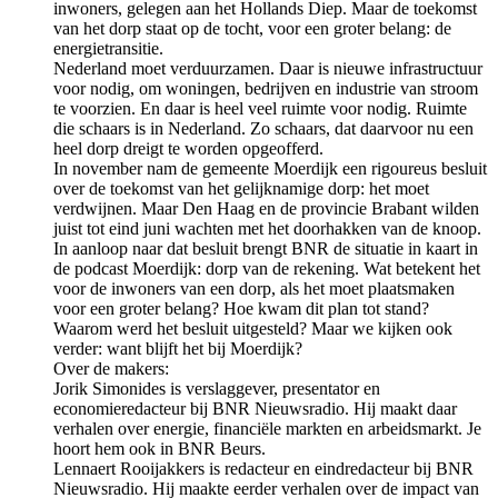
inwoners, gelegen aan het Hollands Diep. Maar de toekomst
van het dorp staat op de tocht, voor een groter belang: de
energietransitie.
Nederland moet verduurzamen. Daar is nieuwe infrastructuur
voor nodig, om woningen, bedrijven en industrie van stroom
te voorzien. En daar is heel veel ruimte voor nodig. Ruimte
die schaars is in Nederland. Zo schaars, dat daarvoor nu een
heel dorp dreigt te worden opgeofferd.
In november nam de gemeente Moerdijk een rigoureus besluit
over de toekomst van het gelijknamige dorp: het moet
verdwijnen. Maar Den Haag en de provincie Brabant wilden
juist tot eind juni wachten met het doorhakken van de knoop.
In aanloop naar dat besluit brengt BNR de situatie in kaart in
de podcast Moerdijk: dorp van de rekening. Wat betekent het
voor de inwoners van een dorp, als het moet plaatsmaken
voor een groter belang? Hoe kwam dit plan tot stand?
Waarom werd het besluit uitgesteld? Maar we kijken ook
verder: want blijft het bij Moerdijk?
Over de makers:
Jorik Simonides is verslaggever, presentator en
economieredacteur bij BNR Nieuwsradio. Hij maakt daar
verhalen over energie, financiële markten en arbeidsmarkt. Je
hoort hem ook in BNR Beurs.
Lennaert Rooijakkers is redacteur en eindredacteur bij BNR
Nieuwsradio. Hij maakte eerder verhalen over de impact van