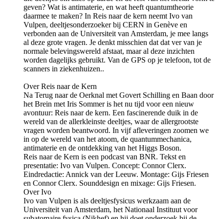
geven? Wat is antimaterie, en wat heeft quantumtheorie
daarmee te maken? In Reis naar de kern neemt Ivo van
Vulpen, deeltjesonderzoeker bij CERN in Genève en
verbonden aan de Universiteit van Amsterdam, je mee langs
al deze grote vragen. Je denkt misschien dat dat ver van je
normale belevingswereld afstaat, maar al deze inzichten
worden dagelijks gebruikt. Van de GPS op je telefoon, tot de
scanners in ziekenhuizen..
Over Reis naar de Kern
Na Terug naar de Oerknal met Govert Schilling en Baan door
het Brein met Iris Sommer is het nu tijd voor een nieuw
avontuur: Reis naar de kern. Een fascinerende duik in de
wereld van de allerkleinste deeltjes, waar de allergrootste
vragen worden beantwoord. In vijf afleveringen zoomen we
in op de wereld van het atoom, de quantummechanica,
antimaterie en de ontdekking van het Higgs Boson.
Reis naar de Kern is een podcast van BNR. Tekst en
presentatie: Ivo van Vulpen. Concept: Connor Clerx.
Eindredactie: Annick van der Leeuw. Montage: Gijs Friesen
en Connor Clerx. Sounddesign en mixage: Gijs Friesen.
Over Ivo
Ivo van Vulpen is als deeltjesfysicus werkzaam aan de
Universiteit van Amsterdam, het Nationaal Instituut voor
subatomaire fysica (Nikhef) en hij doet onderzoek bij de