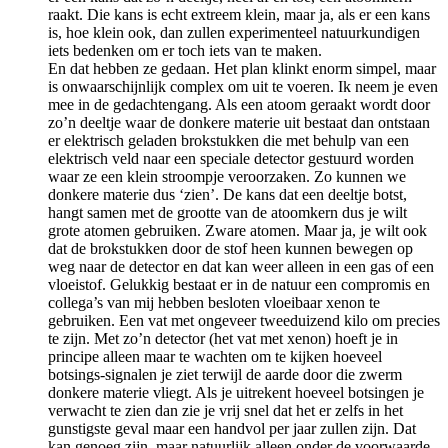
raakt. Die kans is echt extreem klein, maar ja, als er een kans
is, hoe klein ook, dan zullen experimenteel natuurkundigen
iets bedenken om er toch iets van te maken.
En dat hebben ze gedaan. Het plan klinkt enorm simpel, maar
is onwaarschijnlijk complex om uit te voeren. Ik neem je even
mee in de gedachtengang. Als een atoom geraakt wordt door
zo’n deeltje waar de donkere materie uit bestaat dan ontstaan
er elektrisch geladen brokstukken die met behulp van een
elektrisch veld naar een speciale detector gestuurd worden
waar ze een klein stroompje veroorzaken. Zo kunnen we
donkere materie dus ‘zien’. De kans dat een deeltje botst,
hangt samen met de grootte van de atoomkern dus je wilt
grote atomen gebruiken. Zware atomen. Maar ja, je wilt ook
dat de brokstukken door de stof heen kunnen bewegen op
weg naar de detector en dat kan weer alleen in een gas of een
vloeistof. Gelukkig bestaat er in de natuur een compromis en
collega’s van mij hebben besloten vloeibaar xenon te
gebruiken. Een vat met ongeveer tweeduizend kilo om precies
te zijn. Met zo’n detector (het vat met xenon) hoeft je in
principe alleen maar te wachten om te kijken hoeveel
botsings-signalen je ziet terwijl de aarde door die zwerm
donkere materie vliegt. Als je uitrekent hoeveel botsingen je
verwacht te zien dan zie je vrij snel dat het er zelfs in het
gunstigste geval maar een handvol per jaar zullen zijn. Dat
kan genoeg zijn, maar natuurlijk alleen onder de voorwaarde