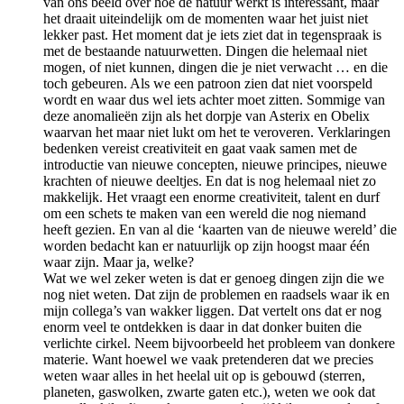
van ons beeld over hoe de natuur werkt is interessant, maar
het draait uiteindelijk om de momenten waar het juist niet
lekker past. Het moment dat je iets ziet dat in tegenspraak is
met de bestaande natuurwetten. Dingen die helemaal niet
mogen, of niet kunnen, dingen die je niet verwacht … en die
toch gebeuren. Als we een patroon zien dat niet voorspeld
wordt en waar dus wel iets achter moet zitten. Sommige van
deze anomalieën zijn als het dorpje van Asterix en Obelix
waarvan het maar niet lukt om het te veroveren. Verklaringen
bedenken vereist creativiteit en gaat vaak samen met de
introductie van nieuwe concepten, nieuwe principes, nieuwe
krachten of nieuwe deeltjes. En dat is nog helemaal niet zo
makkelijk. Het vraagt een enorme creativiteit, talent en durf
om een schets te maken van een wereld die nog niemand
heeft gezien. En van al die ‘kaarten van de nieuwe wereld’ die
worden bedacht kan er natuurlijk op zijn hoogst maar één
waar zijn. Maar ja, welke?
Wat we wel zeker weten is dat er genoeg dingen zijn die we
nog niet weten. Dat zijn de problemen en raadsels waar ik en
mijn collega’s van wakker liggen. Dat vertelt ons dat er nog
enorm veel te ontdekken is daar in dat donker buiten die
verlichte cirkel. Neem bijvoorbeeld het probleem van donkere
materie. Want hoewel we vaak pretenderen dat we precies
weten waar alles in het heelal uit op is gebouwd (sterren,
planeten, gaswolken, zwarte gaten etc.), weten we ook dat