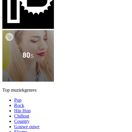
Top muziekgenres
Pop
Rock
Hip Hop
Chillout
Country
Gouwe ouwe
Electro