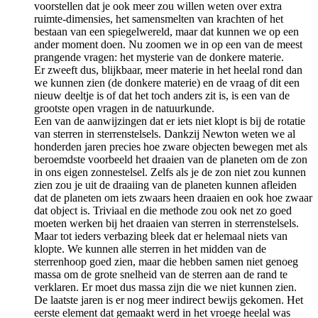
voorstellen dat je ook meer zou willen weten over extra
ruimte-dimensies, het samensmelten van krachten of het
bestaan van een spiegelwereld, maar dat kunnen we op een
ander moment doen. Nu zoomen we in op een van de meest
prangende vragen: het mysterie van de donkere materie.
Er zweeft dus, blijkbaar, meer materie in het heelal rond dan
we kunnen zien (de donkere materie) en de vraag of dit een
nieuw deeltje is of dat het toch anders zit is, is een van de
grootste open vragen in de natuurkunde.
Een van de aanwijzingen dat er iets niet klopt is bij de rotatie
van sterren in sterrenstelsels. Dankzij Newton weten we al
honderden jaren precies hoe zware objecten bewegen met als
beroemdste voorbeeld het draaien van de planeten om de zon
in ons eigen zonnestelsel. Zelfs als je de zon niet zou kunnen
zien zou je uit de draaiing van de planeten kunnen afleiden
dat de planeten om iets zwaars heen draaien en ook hoe zwaar
dat object is. Triviaal en die methode zou ook net zo goed
moeten werken bij het draaien van sterren in sterrenstelsels.
Maar tot ieders verbazing bleek dat er helemaal niets van
klopte. We kunnen alle sterren in het midden van de
sterrenhoop goed zien, maar die hebben samen niet genoeg
massa om de grote snelheid van de sterren aan de rand te
verklaren. Er moet dus massa zijn die we niet kunnen zien.
De laatste jaren is er nog meer indirect bewijs gekomen. Het
eerste element dat gemaakt werd in het vroege heelal was