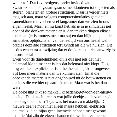
waterstof. Dat is vervolgens, onder invloed van
zwaartekracht, langzaam gaan samenklonteren tot objecten als
sterren, planeten en grotere structuren. Daar is verder niets
magisch aan, maar volgens computersimulaties gaat dat
samenklonteren veel en veel langzamer dan we zien in ons
eigen heelal. Maar, en nu komt het, als je in je simulaties net
doet of die donkere materie er is, dan trekken dingen elkaar
meer aan (er is immers meer massa) en dan blijkt dat je in de
simulaties optijdschalen van de leeftijd van ons heelal wel
precies dezelfde structuren terugvindt als die we nu zien. Dit
is dus een extra aanwijzing dat er donkere materie aanwezig is
in ons heelal
Even voor de duidelijkheid: dit is dus niet iets dat niet
helemaal klopt, maar er is iets dat helemaal niet klopt. Dus,
nog een keer expliciet: er is in het heelal blijkbaar ongeveer
vijf keer meer materie dan we kunnen zien. En al die
onbekende materie is niet opgebouwd uit de bouwstenen en
deeltjes die we hier op aarde kennen. Maar wat is het dan
wel?
De oplossing lijkt zo makkelijk: bedenk-gewoon-een-nieuw-
deeltje! Dat is toch precies wat jullie deeltjesonderzoekers de
hele dag doen toch? Tsja, was het maar zo makkelijk. Dit
nieuwe deeltje moet niet alleen massa hebben, elektrisch
neutraal zijn en bijna geen interactie hebben met gewone
materie (dat zijn de eigenschappen die we indirect hebben