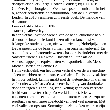
deeltjesversneller (Large Hadron Collider) bij CERN in
Genève. Hij is hoogleraar Wetenschapscommunicatie, in het
bijzonder betreffende de natuurkunde, aan de Universiteit
Leiden. In 2018 verscheen zijn eerste boek: De melodie van
de natuur.
Lees ook dit artikel op BNR.nl
Transcript aflevering
In een verhaal over de wereld van de het allerkleinste heb je
de enorme luxe dat je kunt kiezen uit een lange lijst van
belangrijke ontdekkingen, nieuwe inzichten, Nobelprijzen en
toepassingen die de basis vormen van onze samenleving. En
ook de lijst van beroemde wetenschappers is eindeloos met de
‘onsterfelijken’ als Newton, Einstein en Curie als de
wetenschappelijke equivalenten van sporthelden als Messi,
Michael Jordan en Femke Bol.
Het is verleidelijk om het in een verhaal over de wetenschap
alleen te hebben over de succesverhalen. Dat is ook vaak hoe
het grote publiek kennis maakt met de wetenschap in kranten
en het nieuws. Maar zo’n aaneenschakeling van doorbraken
door eenlingen als een ‘logische’ ketting geeft een verkeerd
beeld van de wetenschap. Zo werkt het niet. Nieuwe
inzichten komen niet spontaan uit de lucht vallen. Ze zijn het
resultaat van een lange zoektocht van heel veel mensen. Met
veel vallen en opstaan. Sommige ideeën bleken waar en zijn