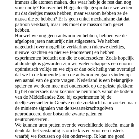
immers alle atomen maken, dus waar heb je de rest dan nog
voor nodig? En over het Higgs deeltje gesproken: we weten
nu dat deeltjes massa hebben, maar waarom hebben ze de
massa die ze hebben? Er is geen enkel mechanisme dat dat
patroon verklaart, maar iets moet die massa’s toch gezet
hebben.
Hoewel we nog geen antwoorden hebben, hebben we de
afgelopen jaren natuurlijk niet stilgezeten. We hebben
nagedacht over mogelijke verklaringen (nieuwe deeltjes,
nieuwe krachten en nieuwe fenomenen) en hebben
experimenten bedacht om die te onderzoeken: Zoals hopelijk
al duidelijk is geworden zijn wij wetenschappers een enorm
optimistisch volkje en we zijn er dan ook heilig van overtuigd
dat we in de komende jaren de antwoorden gaan vinden op
een aantal van de grote vragen. Nederland is een belangrijke
speler en we doen mee met onderzoek op de gekste plekken:
bij het onderzoek naar kosmische neutrino’s vanaf de bodem
van de Middellandse Zee, bij experimenten bij de
deeltjesversneller in Genève en de zoektocht naar zoeken naar
de minieme signalen van de zwaartekrachtsgolven
geproduceerd door botsende zwarte gaten en
neutronensterren.
We kunnen uren praten over de verschillende ideeën, maar ik
denk dat het verstandig is om te kiezen voor een insteek
waarbij we focussen op één onderwerp. Ik kan me goed