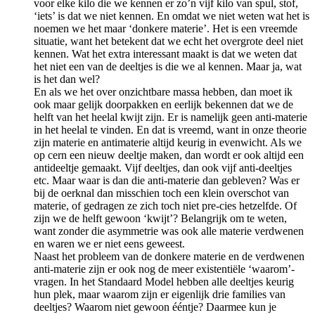
voor elke kilo die we kennen er zo’n vijf kilo van spul, stof,
‘iets’ is dat we niet kennen. En omdat we niet weten wat het is
noemen we het maar ‘donkere materie’. Het is een vreemde
situatie, want het betekent dat we echt het overgrote deel niet
kennen. Wat het extra interessant maakt is dat we weten dat
het niet een van de deeltjes is die we al kennen. Maar ja, wat
is het dan wel?
En als we het over onzichtbare massa hebben, dan moet ik
ook maar gelijk doorpakken en eerlijk bekennen dat we de
helft van het heelal kwijt zijn. Er is namelijk geen anti-materie
in het heelal te vinden. En dat is vreemd, want in onze theorie
zijn materie en antimaterie altijd keurig in evenwicht. Als we
op cern een nieuw deeltje maken, dan wordt er ook altijd een
antideeltje gemaakt. Vijf deeltjes, dan ook vijf anti-deeltjes
etc. Maar waar is dan die anti-materie dan gebleven? Was er
bij de oerknal dan misschien toch een klein overschot van
materie, of gedragen ze zich toch niet pre-cies hetzelfde. Of
zijn we de helft gewoon ‘kwijt’? Belangrijk om te weten,
want zonder die asymmetrie was ook alle materie verdwenen
en waren we er niet eens geweest.
Naast het probleem van de donkere materie en de verdwenen
anti-materie zijn er ook nog de meer existentiële ‘waarom’-
vragen. In het Standaard Model hebben alle deeltjes keurig
hun plek, maar waarom zijn er eigenlijk drie families van
deeltjes? Waarom niet gewoon ééntje? Daarmee kun je