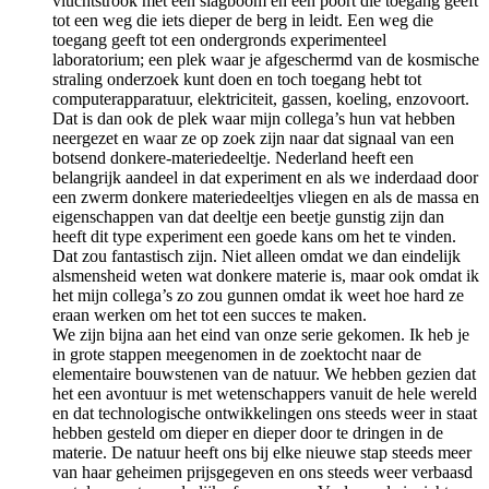
vluchtstrook met een slagboom en een poort die toegang geeft
tot een weg die iets dieper de berg in leidt. Een weg die
toegang geeft tot een ondergronds experimenteel
laboratorium; een plek waar je afgeschermd van de kosmische
straling onderzoek kunt doen en toch toegang hebt tot
computerapparatuur, elektriciteit, gassen, koeling, enzovoort.
Dat is dan ook de plek waar mijn collega’s hun vat hebben
neergezet en waar ze op zoek zijn naar dat signaal van een
botsend donkere-materiedeeltje. Nederland heeft een
belangrijk aandeel in dat experiment en als we inderdaad door
een zwerm donkere materiedeeltjes vliegen en als de massa en
eigenschappen van dat deeltje een beetje gunstig zijn dan
heeft dit type experiment een goede kans om het te vinden.
Dat zou fantastisch zijn. Niet alleen omdat we dan eindelijk
alsmensheid weten wat donkere materie is, maar ook omdat ik
het mijn collega’s zo zou gunnen omdat ik weet hoe hard ze
eraan werken om het tot een succes te maken.
We zijn bijna aan het eind van onze serie gekomen. Ik heb je
in grote stappen meegenomen in de zoektocht naar de
elementaire bouwstenen van de natuur. We hebben gezien dat
het een avontuur is met wetenschappers vanuit de hele wereld
en dat technologische ontwikkelingen ons steeds weer in staat
hebben gesteld om dieper en dieper door te dringen in de
materie. De natuur heeft ons bij elke nieuwe stap steeds meer
van haar geheimen prijsgegeven en ons steeds weer verbaasd