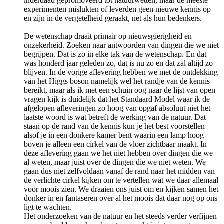
inderdaad gepromoveerd tot natuurwetten, maar de meeste
experimenten mislukten of leverden geen nieuwe kennis op
en zijn in de vergetelheid geraakt, net als hun bedenkers.
De wetenschap draait primair op nieuwsgierigheid en
onzekerheid. Zoeken naar antwoorden van dingen die we niet
begrijpen. Dat is zo in elke tak van de wetenschap. En dat
was honderd jaar geleden zo, dat is nu zo en dat zal altijd zo
blijven. In de vorige aflevering hebben we met de ontdekking
van het Higgs boson namelijk wel het randje van de kennis
bereikt, maar als ik met een schuin oog naar de lijst van open
vragen kijk is duidelijk dat het Standaard Model waar ik de
afgelopen afleveringen zo hoog van opgaf absoluut niet het
laatste woord is wat betreft de werking van de natuur. Dat
staan op de rand van de kennis kun je het best voorstellen
alsof je in een donkere kamer bent waarin een lamp hoog
boven je alleen een cirkel van de vloer zichtbaar maakt. In
deze aflevering gaan we het niet hebben over dingen die we
al weten, maar juist over de dingen die we niet weten. We
gaan dus niet zelfvoldaan vanaf de rand naar het midden van
de verlichte cirkel kijken om te vertellen wat we daar allemaal
voor moois zien. We draaien ons juist om en kijken samen het
donker in en fantaseren over al het moois dat daar nog op ons
ligt te wachten.
Het onderzoeken van de natuur en het steeds verder verfijnen