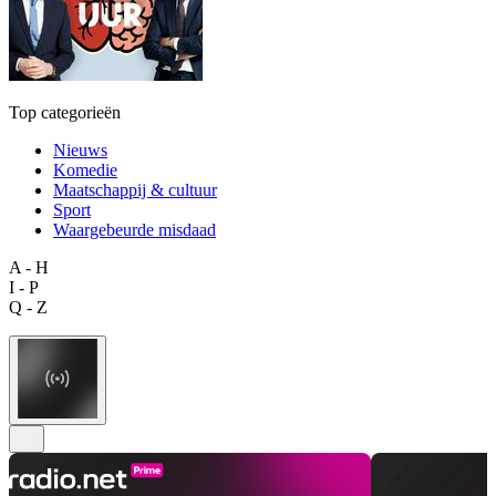
Top categorieën
Nieuws
Komedie
Maatschappij & cultuur
Sport
Waargebeurde misdaad
A - H
I - P
Q - Z