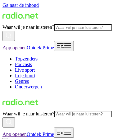
Ga naar de inhoud
Waar wil je naar luisteren?
App openen
Ontdek Prime
Topzenders
Podcasts
Live sport
In je buurt
Genres
Onderwerpen
Waar wil je naar luisteren?
App openen
Ontdek Prime