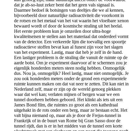
dat je ab-so-luut zeker bent dat het geen vals signaal is.
Daarmee bedoel ik botsingen van deeltjes die we al kennen,
bijvoorbeeld door natuurlijke radioactiviteit die voorkomt in
de rotsen en het metaal van het vat waarin het vloeibare xenon
bewaard wordt of door de kosmische straling uit het heelal.
Het eerste probleem kun je omzeilen door ultra-hoge
kwaliteitseisen te stellen aan het materiaal dat onderdeel vormt
van de detector. Een verkeerde lijm die toevallig een spoortje
radioactieve stoffen bevat kan al funest zijn voor het slagen
van het experiment. Lastig, maar dat heb je zelf in de hand.
Een lastiger probleem is de straling die vanuit de ruimte op de
aarde botst. Om je experiment daarvoor af te schermen zou je
eigenlijk honderden meters steen nodig hebben. Onmogelijk
dus. Nou ja, onmogelijk? Heel lastig, maar niet onmogelijk. Je
zou ook honderden meters onder de grond een experimentele
ruimte kunnen maken om dat vat neer te zetten. Dit kan niet in
Nederland zelf, maar er zijn op de wereld genoeg plekken
waar dat wel kan; verlaten mijnen of bergen waar we een
tunnel doorheen hebben geboord. Het klinkt als iets uit een
James Bond film, die ruimtes zo groot als een kathedraal
uitgehakt in de rots onder een berg, maar ze bestaan echt. Het
valt bijna niemand op, maar als je door de Frejus-tunnel in
Frankrijk of in de buurt van Rome bij Gran Sasso door de
tunnel rijdt, dan is er in het midden van de tunnel een korte