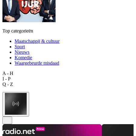
Top categorieën
Maatschappij & cultuur
Sport
Nieuws
Komedie
Waargebeurde misdaad
A - H
I - P
Q - Z