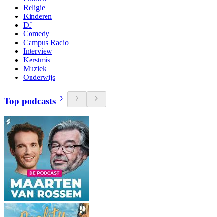
Religie
Kinderen
DJ
Comedy
Campus Radio
Interview
Kerstmis
Muziek
Onderwijs
Top podcasts