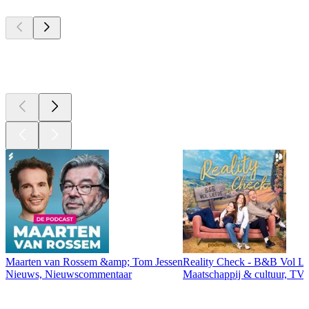
Top
podcasts
Top
podcasts
Maarten van Rossem &amp; Tom Jessen
Reality Check - B&B Vol Li
Nieuws, Nieuwscommentaar
Maatschappij & cultuur, TV 