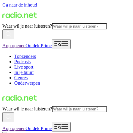
Ga naar de inhoud
Waar wil je naar luisteren?
App openen
Ontdek Prime
Topzenders
Podcasts
Live sport
In je buurt
Genres
Onderwerpen
Waar wil je naar luisteren?
App openen
Ontdek Prime