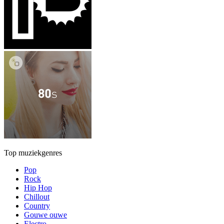
Top muziekgenres
Pop
Rock
Hip Hop
Chillout
Country
Gouwe ouwe
Electro