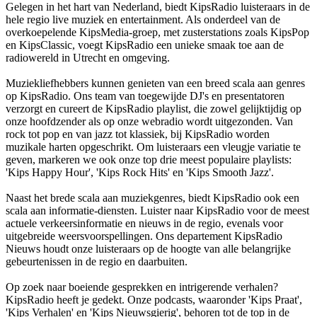
Gelegen in het hart van Nederland, biedt KipsRadio luisteraars in de
hele regio live muziek en entertainment. Als onderdeel van de
overkoepelende KipsMedia-groep, met zusterstations zoals KipsPop
en KipsClassic, voegt KipsRadio een unieke smaak toe aan de
radiowereld in Utrecht en omgeving.
Muziekliefhebbers kunnen genieten van een breed scala aan genres
op KipsRadio. Ons team van toegewijde DJ's en presentatoren
verzorgt en cureert de KipsRadio playlist, die zowel gelijktijdig op
onze hoofdzender als op onze webradio wordt uitgezonden. Van
rock tot pop en van jazz tot klassiek, bij KipsRadio worden
muzikale harten opgeschrikt. Om luisteraars een vleugje variatie te
geven, markeren we ook onze top drie meest populaire playlists:
'Kips Happy Hour', 'Kips Rock Hits' en 'Kips Smooth Jazz'.
Naast het brede scala aan muziekgenres, biedt KipsRadio ook een
scala aan informatie-diensten. Luister naar KipsRadio voor de meest
actuele verkeersinformatie en nieuws in de regio, evenals voor
uitgebreide weersvoorspellingen. Ons departement KipsRadio
Nieuws houdt onze luisteraars op de hoogte van alle belangrijke
gebeurtenissen in de regio en daarbuiten.
Op zoek naar boeiende gesprekken en intrigerende verhalen?
KipsRadio heeft je gedekt. Onze podcasts, waaronder 'Kips Praat',
'Kips Verhalen' en 'Kips Nieuwsgierig', behoren tot de top in de