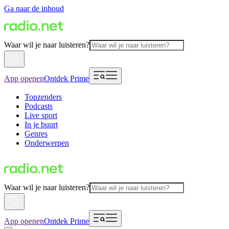
Ga naar de inhoud
Waar wil je naar luisteren?
App openen
Ontdek Prime
Topzenders
Podcasts
Live sport
In je buurt
Genres
Onderwerpen
Waar wil je naar luisteren?
App openen
Ontdek Prime