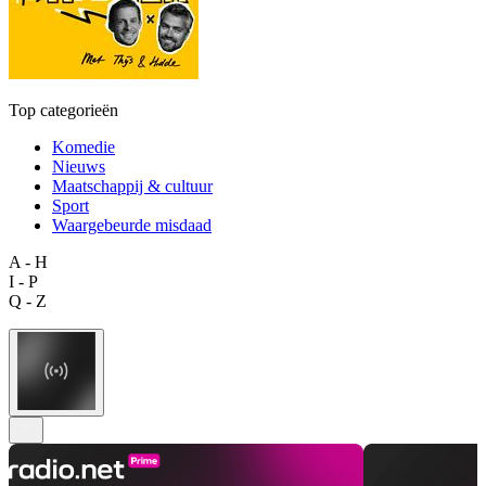
Top categorieën
Komedie
Nieuws
Maatschappij & cultuur
Sport
Waargebeurde misdaad
A - H
I - P
Q - Z