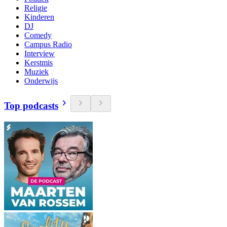
Religie
Kinderen
DJ
Comedy
Campus Radio
Interview
Kerstmis
Muziek
Onderwijs
Top podcasts