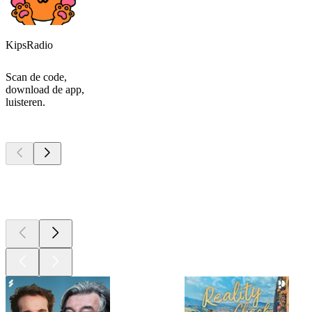
KipsRadio
Scan de code,
download de app,
luisteren.
Top
podcasts
Top
podcasts
Top
podcasts