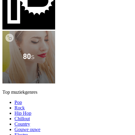
Top muziekgenres
Pop
Rock
Hip Hop
Chillout
Country
Gouwe ouwe
Electro