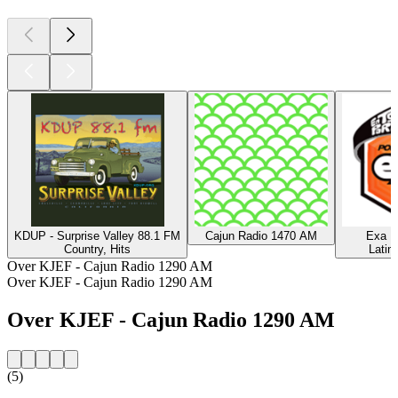
KDUP - Surprise Valley 88.1 FM
Cajun Radio 1470 AM
Exa F
Country, Hits
Latin
Over KJEF - Cajun Radio 1290 AM
Over KJEF - Cajun Radio 1290 AM
Over KJEF - Cajun Radio 1290 AM
(5)