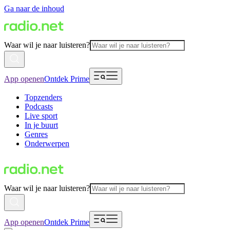
Ga naar de inhoud
Waar wil je naar luisteren?
App openen
Ontdek Prime
Topzenders
Podcasts
Live sport
In je buurt
Genres
Onderwerpen
Waar wil je naar luisteren?
App openen
Ontdek Prime