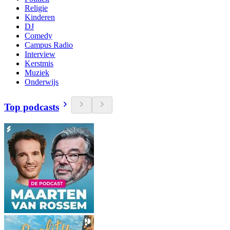
Religie
Kinderen
DJ
Comedy
Campus Radio
Interview
Kerstmis
Muziek
Onderwijs
Top podcasts