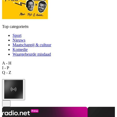
Top categorieën
Sport
Nieuws
Maatschappij & cultuur
Komedie
Waargebeurde misdaad
A - H
I - P
Q - Z