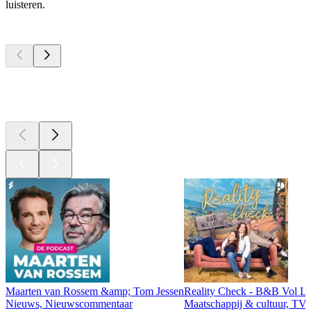
luisteren.
Top
podcasts
Top
podcasts
Top
podcasts
Maarten van Rossem &amp; Tom Jessen
Reality Check - B&B Vol Li
Nieuws, Nieuwscommentaar
Maatschappij & cultuur, TV 