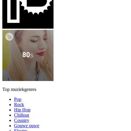
Top muziekgenres
Pop
Rock
Hip Hop
Chillout
Country
Gouwe ouwe
Electro