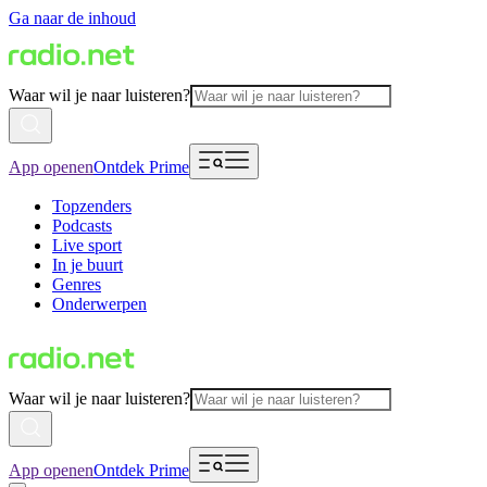
Ga naar de inhoud
Waar wil je naar luisteren?
App openen
Ontdek Prime
Topzenders
Podcasts
Live sport
In je buurt
Genres
Onderwerpen
Waar wil je naar luisteren?
App openen
Ontdek Prime