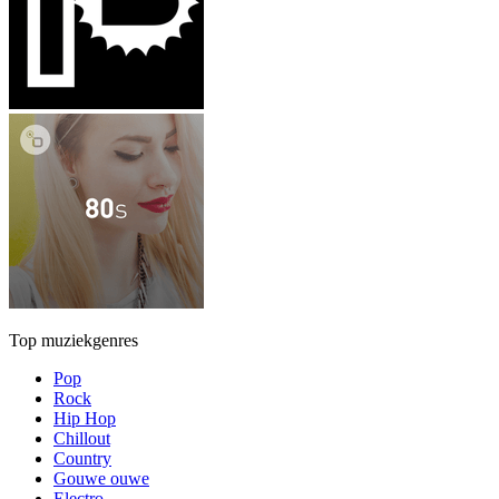
Top muziekgenres
Pop
Rock
Hip Hop
Chillout
Country
Gouwe ouwe
Electro