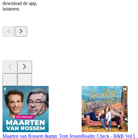
download de app,
luisteren.
Top
podcasts
Top
podcasts
Top
podcasts
Maarten van Rossem &amp; Tom Jessen
Reality Check - B&B Vol Li