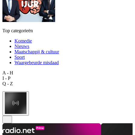
Top categorieën
Komedie
Nieuws
Maatschappij & cultuur
Sport
Waargebeurde misdaad
A - H
I - P
Q - Z