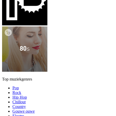
Top muziekgenres
Pop
Rock
Hip Hop
Chillout
Country
Gouwe ouwe
Electro