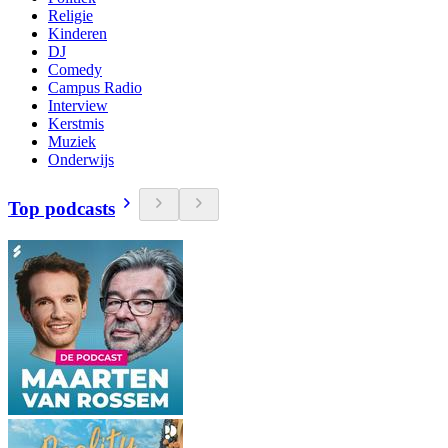
Religie
Kinderen
DJ
Comedy
Campus Radio
Interview
Kerstmis
Muziek
Onderwijs
Top podcasts