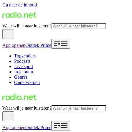
Ga naar de inhoud
Waar wil je naar luisteren?
App openen
Ontdek Prime
Topzenders
Podcasts
Live sport
In je buurt
Genres
Onderwerpen
Waar wil je naar luisteren?
App openen
Ontdek Prime