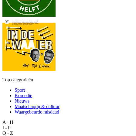
Top categorieën
Sport
Komedie
Nieuws
Maatschappij & cultuur
Waargebeurde misdaad
A - H
I - P
Q - Z