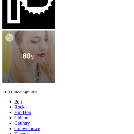
Top muziekgenres
Pop
Rock
Hip Hop
Chillout
Country
Gouwe ouwe
Electro