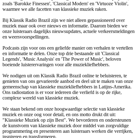
zoals 'Barokke Finessen', 'Classical Modern' en 'Virtuoze Violin',
waarmee we alle facetten van klassieke muziek raken.
Bij Klassik Radio Brazil zijn we niet alleen gepassioneerd over
muziek maar ook over nieuws en informatie. Daarom bieden we
onze luisteraars dagelijks nieuwsupdates, actuele verkeersmeldingen
en weersvoorspellingen.
Podcasts zijn voor ons een geliefde manier om verhalen te vertellen
en informatie te delen. Onze top drie bestaande uit 'Classical
Legends', 'Music Analysis' en 'The Power of Music', beloven
boeiende luisterervaringen voor alle muziekliefhebbers.
We nodigen uit om Klassik Radio Brazil online te beluisteren, te
genieten van ons gevarieerde aanbod en deel uit te maken van onze
gemeenschap van klassieke muziekliefhebbers in Latijns-Amerika.
Ons radiostation is er voor iedereen die verliefd is op de rijke,
complexe wereld van klassieke muziek.
We staan bekend om onze hoogwaardige selectie van klassieke
muziek en onze oog voor detail, en ons motto drukt dit uit:
"Klassieke Muziek op zijn Best". We bevorderen en ondersteunen
de kunstvorm van klassieke muziek door middel van zorgvuldige
programmering en presenteren aan luisteraars werken die verrijken,
inspireren en transformeren.