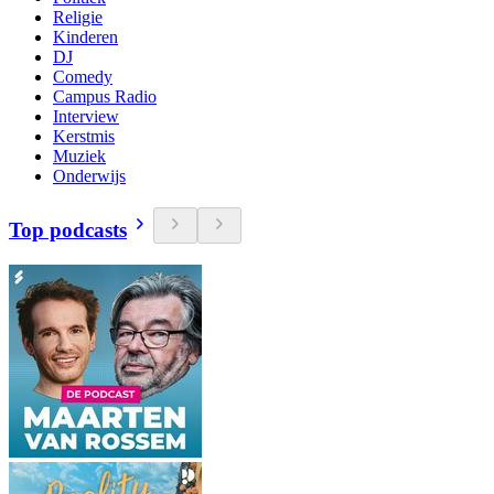
Religie
Kinderen
DJ
Comedy
Campus Radio
Interview
Kerstmis
Muziek
Onderwijs
Top podcasts