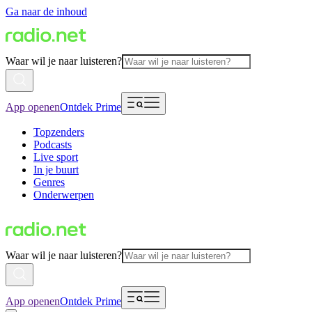
Ga naar de inhoud
Waar wil je naar luisteren?
App openen
Ontdek Prime
Topzenders
Podcasts
Live sport
In je buurt
Genres
Onderwerpen
Waar wil je naar luisteren?
App openen
Ontdek Prime