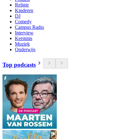
Religie
Kinderen
DJ
Comedy
Campus Radio
Interview
Kerstmis
Muziek
Onderwijs
Top podcasts