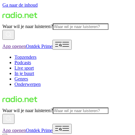
Ga naar de inhoud
Waar wil je naar luisteren?
App openen
Ontdek Prime
Topzenders
Podcasts
Live sport
In je buurt
Genres
Onderwerpen
Waar wil je naar luisteren?
App openen
Ontdek Prime