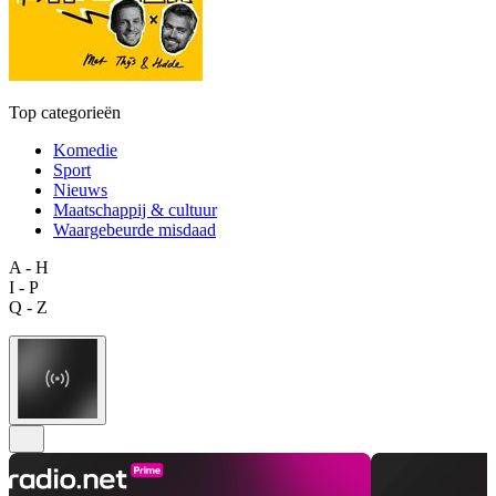
Top categorieën
Komedie
Sport
Nieuws
Maatschappij & cultuur
Waargebeurde misdaad
A - H
I - P
Q - Z