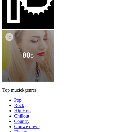
Top muziekgenres
Pop
Rock
Hip Hop
Chillout
Country
Gouwe ouwe
Electro