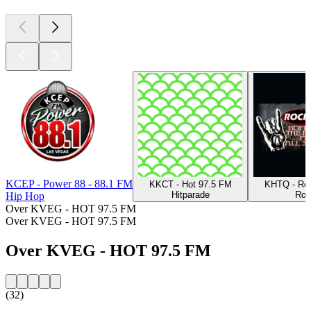
KCEP - Power 88 - 88.1 FM
KKCT - Hot 97.5 FM
KHTQ - Roc
Hitparade
Roc
Hip Hop
Over KVEG - HOT 97.5 FM
Over KVEG - HOT 97.5 FM
Over KVEG - HOT 97.5 FM
(32)