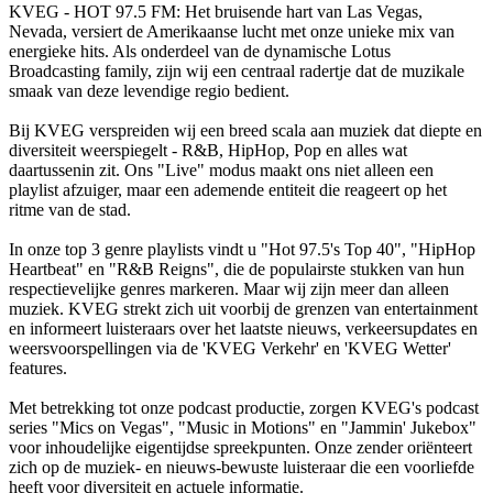
KVEG - HOT 97.5 FM: Het bruisende hart van Las Vegas,
Nevada, versiert de Amerikaanse lucht met onze unieke mix van
energieke hits. Als onderdeel van de dynamische Lotus
Broadcasting family, zijn wij een centraal radertje dat de muzikale
smaak van deze levendige regio bedient.
Bij KVEG verspreiden wij een breed scala aan muziek dat diepte en
diversiteit weerspiegelt - R&B, HipHop, Pop en alles wat
daartussenin zit. Ons "Live" modus maakt ons niet alleen een
playlist afzuiger, maar een ademende entiteit die reageert op het
ritme van de stad.
In onze top 3 genre playlists vindt u "Hot 97.5's Top 40", "HipHop
Heartbeat" en "R&B Reigns", die de populairste stukken van hun
respectievelijke genres markeren. Maar wij zijn meer dan alleen
muziek. KVEG strekt zich uit voorbij de grenzen van entertainment
en informeert luisteraars over het laatste nieuws, verkeersupdates en
weersvoorspellingen via de 'KVEG Verkehr' en 'KVEG Wetter'
features.
Met betrekking tot onze podcast productie, zorgen KVEG's podcast
series "Mics on Vegas", "Music in Motions" en "Jammin' Jukebox"
voor inhoudelijke eigentijdse spreekpunten. Onze zender oriënteert
zich op de muziek- en nieuws-bewuste luisteraar die een voorliefde
heeft voor diversiteit en actuele informatie.