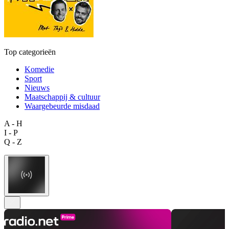
Top categorieën
Komedie
Sport
Nieuws
Maatschappij & cultuur
Waargebeurde misdaad
A - H
I - P
Q - Z