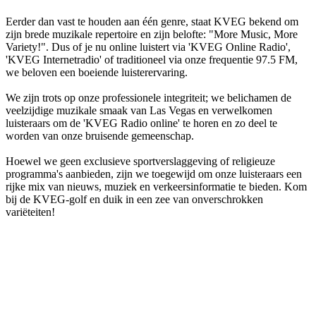
Eerder dan vast te houden aan één genre, staat KVEG bekend om
zijn brede muzikale repertoire en zijn belofte: "More Music, More
Variety!". Dus of je nu online luistert via 'KVEG Online Radio',
'KVEG Internetradio' of traditioneel via onze frequentie 97.5 FM,
we beloven een boeiende luisterervaring.
We zijn trots op onze professionele integriteit; we belichamen de
veelzijdige muzikale smaak van Las Vegas en verwelkomen
luisteraars om de 'KVEG Radio online' te horen en zo deel te
worden van onze bruisende gemeenschap.
Hoewel we geen exclusieve sportverslaggeving of religieuze
programma's aanbieden, zijn we toegewijd om onze luisteraars een
rijke mix van nieuws, muziek en verkeersinformatie te bieden. Kom
bij de KVEG-golf en duik in een zee van onverschrokken
variëteiten!
De website van het radiostation