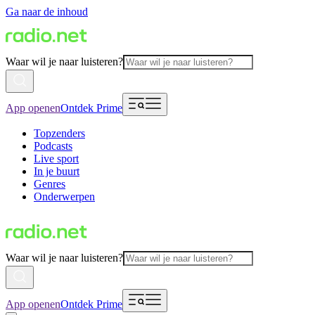
Ga naar de inhoud
Waar wil je naar luisteren?
App openen
Ontdek Prime
Topzenders
Podcasts
Live sport
In je buurt
Genres
Onderwerpen
Waar wil je naar luisteren?
App openen
Ontdek Prime