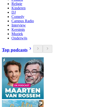
Religie
Kinderen
DJ
Comedy
Campus Radio
Interview
Kerstmis
Muziek
Onderwijs
Top podcasts