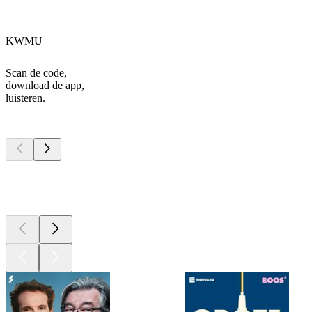
KWMU
Scan de code,
download de app,
luisteren.
Top
podcasts
Top
podcasts
Top
podcasts