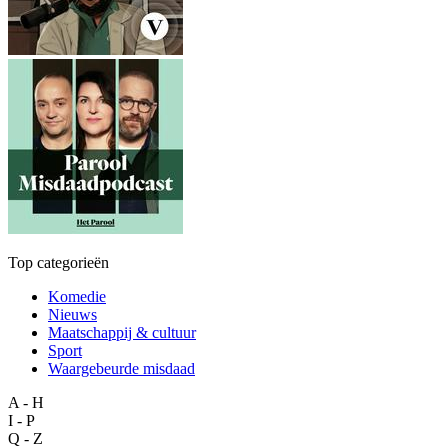
Top categorieën
Komedie
Nieuws
Maatschappij & cultuur
Sport
Waargebeurde misdaad
A - H
I - P
Q - Z