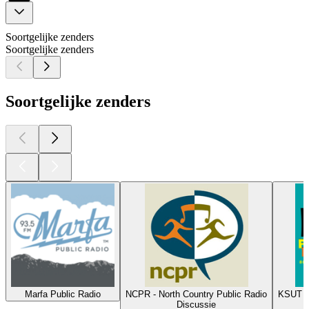
Soortgelijke zenders
Soortgelijke zenders
Soortgelijke zenders
Marfa Public Radio
NCPR - North Country Public Radio
KSUT - 
Discussie