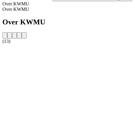
Over KWMU
Over KWMU
Over KWMU
(13)
De website van het radiostation