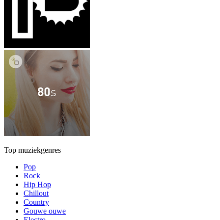
Top muziekgenres
Pop
Rock
Hip Hop
Chillout
Country
Gouwe ouwe
Electro