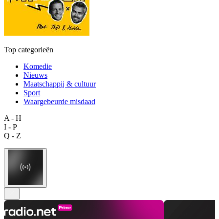
Top categorieën
Komedie
Nieuws
Maatschappij & cultuur
Sport
Waargebeurde misdaad
A - H
I - P
Q - Z