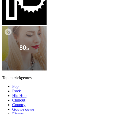
Top muziekgenres
Pop
Rock
Hip Hop
Chillout
Country
Gouwe ouwe
Electro