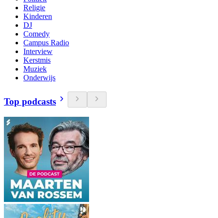
Religie
Kinderen
DJ
Comedy
Campus Radio
Interview
Kerstmis
Muziek
Onderwijs
Top podcasts