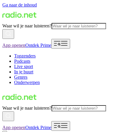
Ga naar de inhoud
Waar wil je naar luisteren?
App openen
Ontdek Prime
Topzenders
Podcasts
Live sport
In je buurt
Genres
Onderwerpen
Waar wil je naar luisteren?
App openen
Ontdek Prime