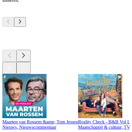
luisteren.
Top
podcasts
Top
podcasts
Top
podcasts
Maarten van Rossem &amp; Tom Jessen
Reality Check - B&B Vol Li
Nieuws, Nieuwscommentaar
Maatschappij & cultuur, TV 