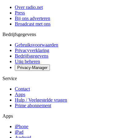
Over radio.net
Press
Bij ons adverteren
Broadcast met ons
Bedrijfsgegevens
Gebruiksvoorwaarden
Privacyverklaring
Bedrijfsgegevens
Utiq beheren
Privacy-Manager
Service
Contact
Apps
Hulp / Veelgestelde vragen
Prime abonnement
Apps
iPhone
iPad
Android