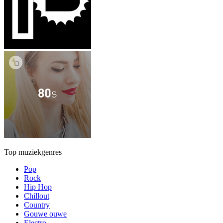
Top muziekgenres
Pop
Rock
Hip Hop
Chillout
Country
Gouwe ouwe
Electro