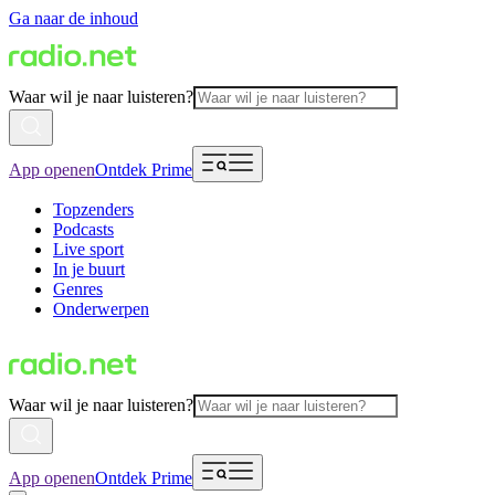
Ga naar de inhoud
Waar wil je naar luisteren?
App openen
Ontdek Prime
Topzenders
Podcasts
Live sport
In je buurt
Genres
Onderwerpen
Waar wil je naar luisteren?
App openen
Ontdek Prime