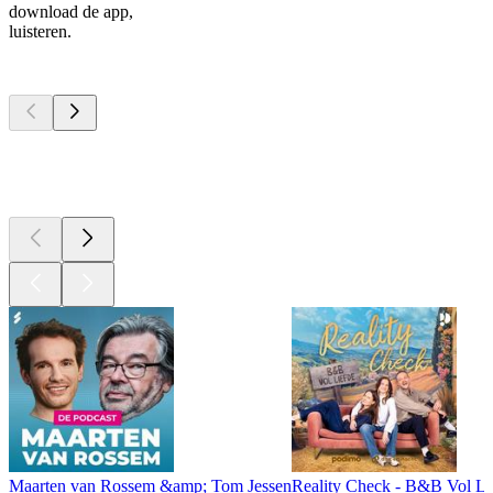
download de app,
luisteren.
Top
podcasts
Top
podcasts
Top
podcasts
Maarten van Rossem &amp; Tom Jessen
Reality Check - B&B Vol Li