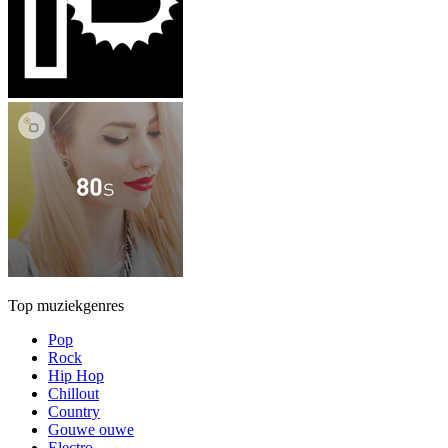
Top muziekgenres
Pop
Rock
Hip Hop
Chillout
Country
Gouwe ouwe
Electro