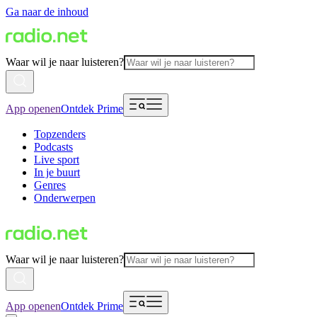
Ga naar de inhoud
Waar wil je naar luisteren?
App openen
Ontdek Prime
Topzenders
Podcasts
Live sport
In je buurt
Genres
Onderwerpen
Waar wil je naar luisteren?
App openen
Ontdek Prime