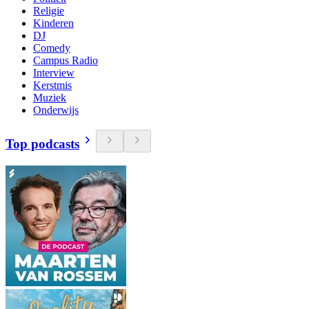
Religie
Kinderen
DJ
Comedy
Campus Radio
Interview
Kerstmis
Muziek
Onderwijs
Top podcasts