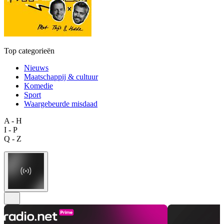
Top categorieën
Nieuws
Maatschappij & cultuur
Komedie
Sport
Waargebeurde misdaad
A - H
I - P
Q - Z