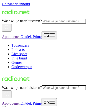
Ga naar de inhoud
Waar wil je naar luisteren?
App openen
Ontdek Prime
Topzenders
Podcasts
Live sport
In je buurt
Genres
Onderwerpen
Waar wil je naar luisteren?
App openen
Ontdek Prime