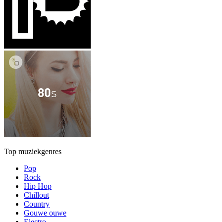
Top muziekgenres
Pop
Rock
Hip Hop
Chillout
Country
Gouwe ouwe
Electro