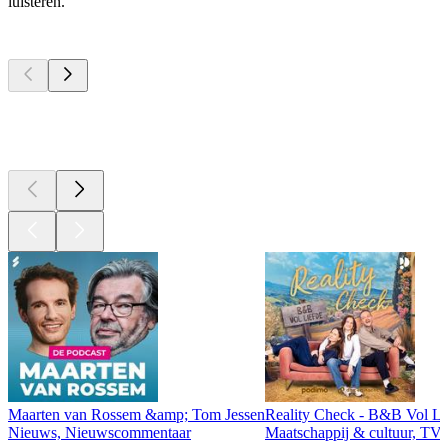
luisteren.
Top
podcasts
Top
podcasts
Top
podcasts
Maarten van Rossem &amp; Tom Jessen
Reality Check - B&B Vol Li
Nieuws, Nieuwscommentaar
Maatschappij & cultuur, TV 