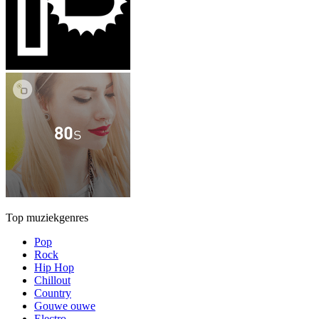
Top muziekgenres
Pop
Rock
Hip Hop
Chillout
Country
Gouwe ouwe
Electro