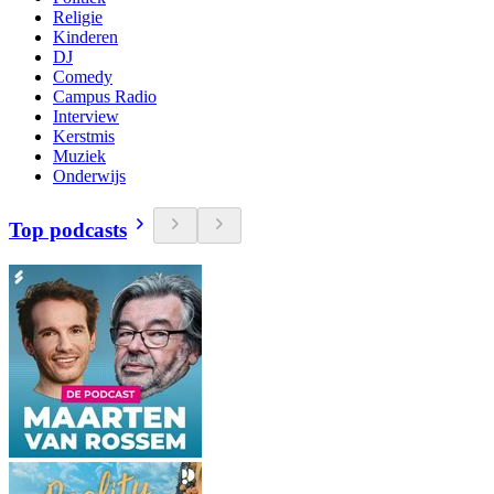
Religie
Kinderen
DJ
Comedy
Campus Radio
Interview
Kerstmis
Muziek
Onderwijs
Top podcasts