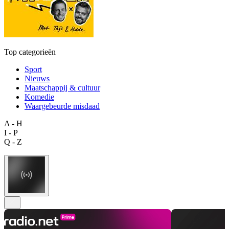
Top categorieën
Sport
Nieuws
Maatschappij & cultuur
Komedie
Waargebeurde misdaad
A - H
I - P
Q - Z