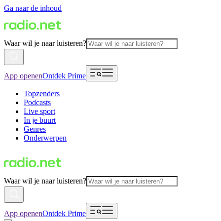
Ga naar de inhoud
Waar wil je naar luisteren?
App openen
Ontdek Prime
Topzenders
Podcasts
Live sport
In je buurt
Genres
Onderwerpen
Waar wil je naar luisteren?
App openen
Ontdek Prime