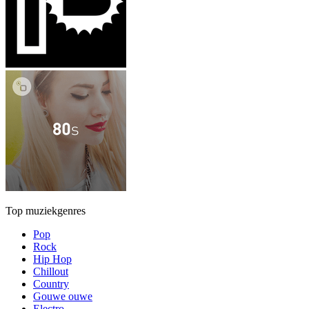
Top muziekgenres
Pop
Rock
Hip Hop
Chillout
Country
Gouwe ouwe
Electro