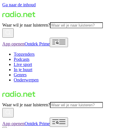
Ga naar de inhoud
Waar wil je naar luisteren?
App openen
Ontdek Prime
Topzenders
Podcasts
Live sport
In je buurt
Genres
Onderwerpen
Waar wil je naar luisteren?
App openen
Ontdek Prime