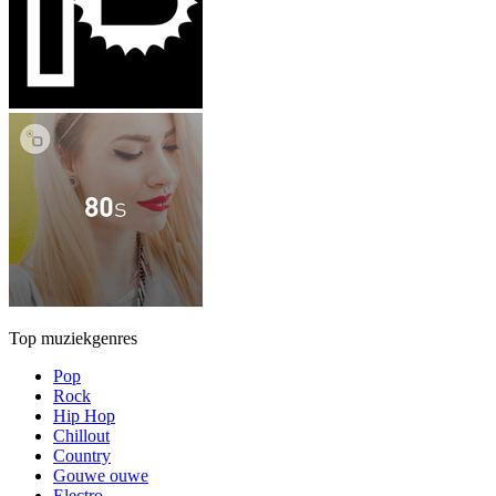
Top muziekgenres
Pop
Rock
Hip Hop
Chillout
Country
Gouwe ouwe
Electro