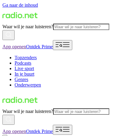
Ga naar de inhoud
Waar wil je naar luisteren?
App openen
Ontdek Prime
Topzenders
Podcasts
Live sport
In je buurt
Genres
Onderwerpen
Waar wil je naar luisteren?
App openen
Ontdek Prime