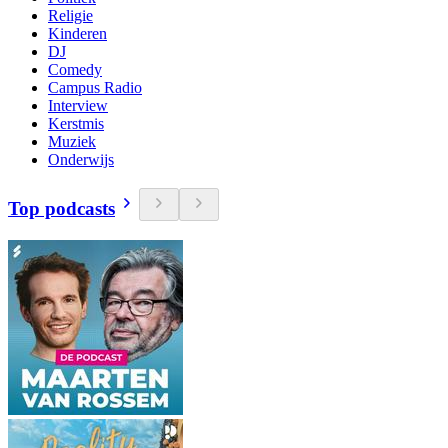
Religie
Kinderen
DJ
Comedy
Campus Radio
Interview
Kerstmis
Muziek
Onderwijs
Top podcasts