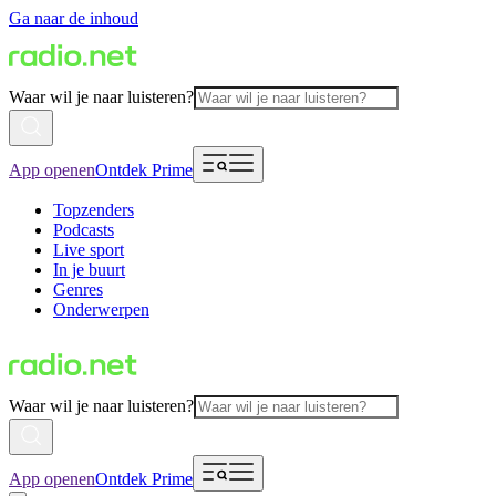
Ga naar de inhoud
Waar wil je naar luisteren?
App openen
Ontdek Prime
Topzenders
Podcasts
Live sport
In je buurt
Genres
Onderwerpen
Waar wil je naar luisteren?
App openen
Ontdek Prime