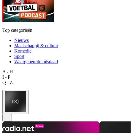
Top categorieën
Nieuws
Maatschappij & cultuur
Komedie
Sport
Waargebeurde misdaad
A - H
I - P
Q - Z