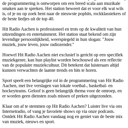
de programmering is ontworpen om een breed scala aan muzikale
smaken aan te spreken. Het station beweert dat er voor elk wat wils
is, of je nu op zoek bent naar de nieuwste pophits, rockklassiekers of
de beste liedjes uit de top 40.
Hit Radio Aachen is professioneel en trots op de kwaliteit van hun
uitzendingen en entertainment. Het station staat bekend om zijn
levendige persoonlijkheid, weerspiegeld in hun slogan: "Jouw
muziek, jouw leven, jouw radiozender."
Hoewel Hit Radio Aachen niet exclusief is gericht op een specifiek
muziekgenre, kan hun playlist worden beschouwd als een reflectie
van de populaire muziekcultuur. Dit betekent dat luisteraars altijd
kunnen verwachten de laatste trends en hits te horen.
Sport speelt een belangrijke rol in de programmering van Hit Radio
Aachen, met live verslagen van lokale voetbal-, basketbal- en
hockeyteams. Geloof is geen belangrijk thema voor de omroep, en
er worden geen diensten zoals missen of preken uitgezonden.
Klaar om af te stemmen op Hit Radio Aachen? Luister live via ons
Internetradio, of vang je favoriete shows op via onze podcasts.
Ontdek Hit Radio Aachen vandaag nog en geniet van de beste mix
van muziek, nieuws en sport.