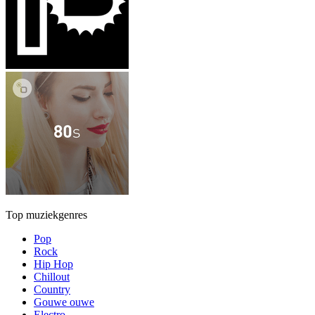
Top muziekgenres
Pop
Rock
Hip Hop
Chillout
Country
Gouwe ouwe
Electro