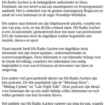
Hit Radio Aachen is de belangrijkste radiozender in Aken,
Duitsland, dat een breed scala aan muziekgenres en liveprogramma's
aanbiedt. Het is onderdeel van de grotere omroepgroep Regiocast en
zendt uit voor luisteraars in de regio Noordrijn-Westfalen.
Het station staat bekend om zijn hitgebaseerde playlist, waarbij een
mix van pop, rock, en top 40 hits centraal staan. Hit Radio Aachen
is een 24-uurszender, gemodereerd door een team van professionele
DJ's die luisteraars door de dagelijkse routine begeleiden met
muziek, nieuws en sport.
Naast muziek biedt Hit Radio Aachen een dagelijkse dosis
informatie met zijn nieuwsupdates, verkeersinformatie en
weersvoorspellingen. Deze informatie is van bijzonder belang voor
de lokale bevolking, waardoor het radiostation een nuttig
hulpmiddel is voor zowel forenzen als bewoners van Aken en
omgeving.
Een andere veel gewaardeerde dienst van Hit Radio Aachen zijn
hun podcasts. De drie populairste zijn de "Morning Show",
"Middag Update" en "Late Night Talk". Deze podcasts zijn ideaal
voor luisteraars die op een ander tijdstip willen afstemmen en toch
willen genieten van hun favoriete shows.
Het publiek van Hit Radio Aachen varieert van jong tot oud, waarbij