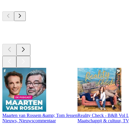
Top
podcasts
Top
podcasts
Top
podcasts
Maarten van Rossem &amp; Tom Jessen
Reality Check - B&B Vol Li
Nieuws, Nieuwscommentaar
Maatschappij & cultuur, TV 