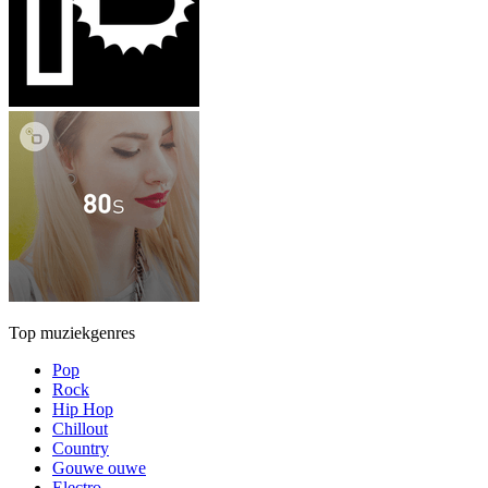
Top muziekgenres
Pop
Rock
Hip Hop
Chillout
Country
Gouwe ouwe
Electro