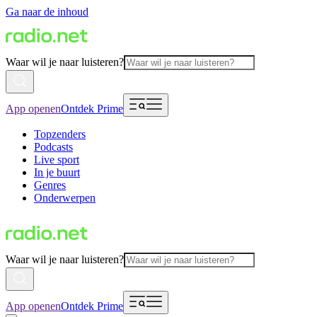
Ga naar de inhoud
Waar wil je naar luisteren?
App openen
Ontdek Prime
Topzenders
Podcasts
Live sport
In je buurt
Genres
Onderwerpen
Waar wil je naar luisteren?
App openen
Ontdek Prime