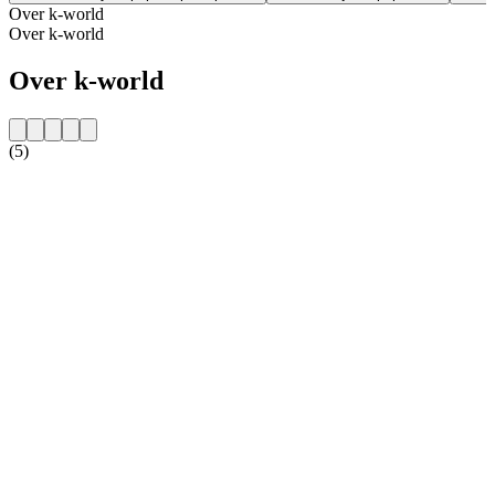
Over k-world
Over k-world
Over k-world
(5)
De website van het radiostation