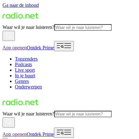
Ga naar de inhoud
Waar wil je naar luisteren?
App openen
Ontdek Prime
Topzenders
Podcasts
Live sport
In je buurt
Genres
Onderwerpen
Waar wil je naar luisteren?
App openen
Ontdek Prime