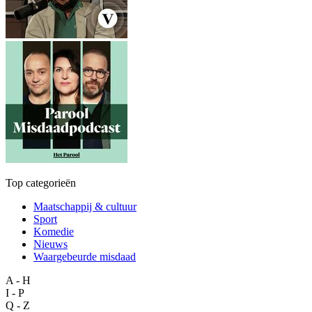
Top categorieën
Maatschappij & cultuur
Sport
Komedie
Nieuws
Waargebeurde misdaad
A - H
I - P
Q - Z