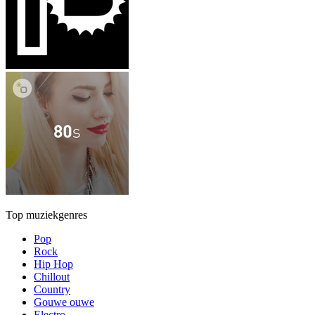
Top muziekgenres
Pop
Rock
Hip Hop
Chillout
Country
Gouwe ouwe
Electro